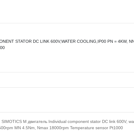
ENT STATOR DC LINK 600V,WATER COOLING,IP00 PN = 4KW, N
00
IMOTICS M двигатель Individual component stator DC link 600V, wa
8500rpm MN 4.5Nm, Nmax 18000rpm Temperature sensor Pt1000