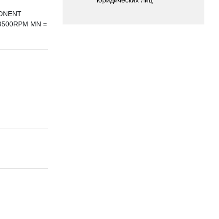
PONENT
 8500RPM MN =