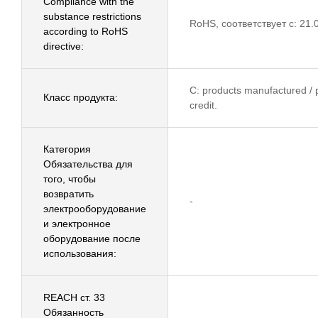
Compliance with the
substance restrictions
RoHS, соответствует с: 21.
according to RoHS
directive:
C: products manufactured / p
Класс продукта:
credit.
Категория
Обязательства для
того, чтобы
возвратить
-
электрооборудование
и электронное
оборудование после
использования:
REACH ст. 33
Обязанность