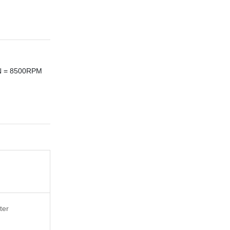
N = 8500RPM
ter