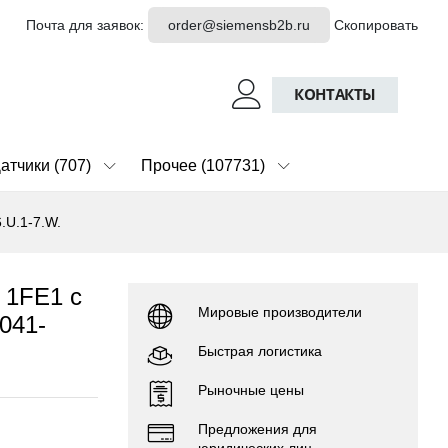
Почта для заявок:
order@siemensb2b.ru
Скопировать
КОНТАКТЫ
атчики (707)
Прочее (107731)
.U.1-7.W.
 1FE1 с
Мировые производители
041-
Быстрая логистика
Рыночные цены
Предложения для
юридических лиц