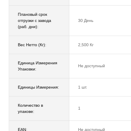
Плановый срок
отгрузки с завода
30 День
(раб. дни):
Вес Нетто (Кг):
2,500 Кг
Единица Измерения
Не доступный
Упаковки:
Единицы Измерения:
1 шт.
Количество в
1
упакове:
EAN:
Не доступный