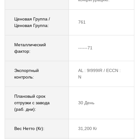
Ценовая Группа /
761
Ценовая Группа:
Металлический
------71
фактор:
Экспортный
AL : 9I999IR / ECCN :
контроль:
N
Плановый срок
отгрузки с завода
30 День
(раб. дни):
Вес Нетто (Кг):
31,200 Кг