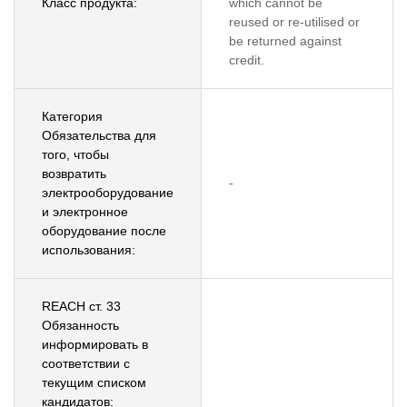
Класс продукта:
which cannot be
reused or re-utilised or
be returned against
credit.
Категория
Обязательства для
того, чтобы
возвратить
-
электрооборудование
и электронное
оборудование после
использования:
REACH ст. 33
Обязанность
информировать в
соответствии с
текущим списком
кандидатов: