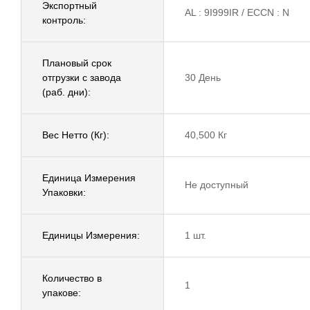
Экспортный
AL : 9I999IR / ECCN : N
контроль:
Плановый срок
отгрузки с завода
30 День
(раб. дни):
Вес Нетто (Кг):
40,500 Кг
Единица Измерения
Не доступный
Упаковки:
Единицы Измерения:
1 шт.
Количество в
1
упакове: