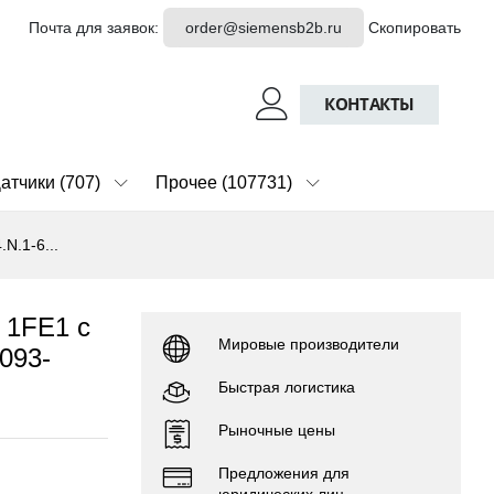
Почта для заявок:
order@siemensb2b.ru
Скопировать
КОНТАКТЫ
атчики (707)
Прочее (107731)
N.1-6...
 1FE1 с
Мировые производители
093-
Быстрая логистика
Рыночные цены
Предложения для
юридических лиц