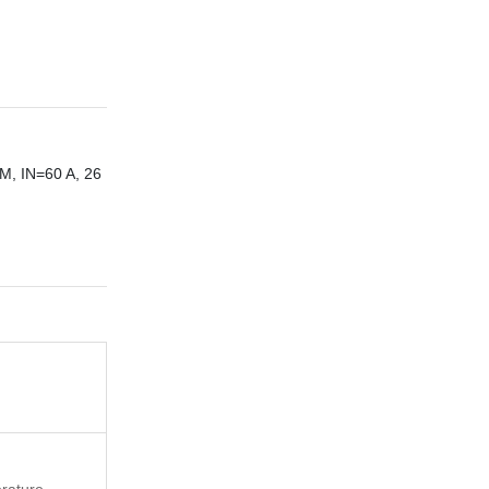
 IN=60 A, 26
rature