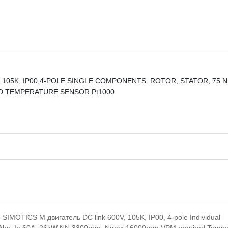
105K, IP00,4-POLE SINGLE COMPONENTS: ROTOR, STATOR, 75 NM,
ED TEMPERATURE SENSOR Pt1000
IMOTICS M двигатель DC link 600V, 105K, IP00, 4-pole Individual
 75Nm, In 60A, 26kW NN 3300rpm, Nmax 16000rpm VPM required Tempe