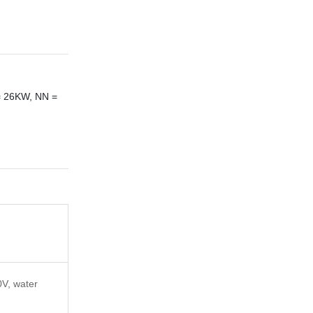
 26KW, NN =
V, water