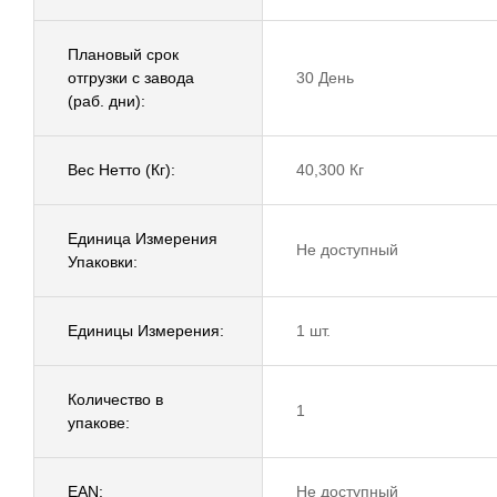
Плановый срок
отгрузки с завода
30 День
(раб. дни):
Вес Нетто (Кг):
40,300 Кг
Единица Измерения
Не доступный
Упаковки:
Единицы Измерения:
1 шт.
Количество в
1
упакове:
EAN:
Не доступный