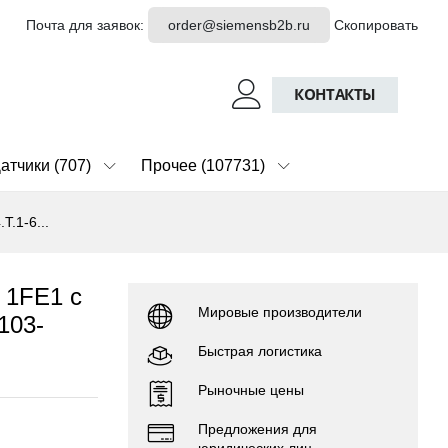
Почта для заявок:
order@siemensb2b.ru
Скопировать
КОНТАКТЫ
атчики (707)
Прочее (107731)
.1-6...
 1FE1 с
Мировые производители
103-
Быстрая логистика
Рыночные цены
Предложения для
юридических лиц