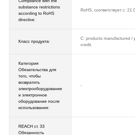
Compliance with the
substance restrictions
RoHS, соответствует с: 21.
according to RoHS
directive:
C: products manufactured / p
Класс продукта:
credit.
Категория
Обязательства для
того, чтобы
возвратить
-
электрооборудование
и электронное
оборудование после
использования:
REACH ст. 33
Обязанность