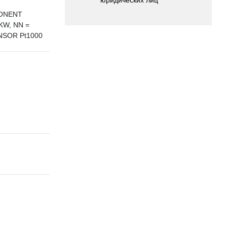
PONENT
KW, NN =
NSOR Pt1000