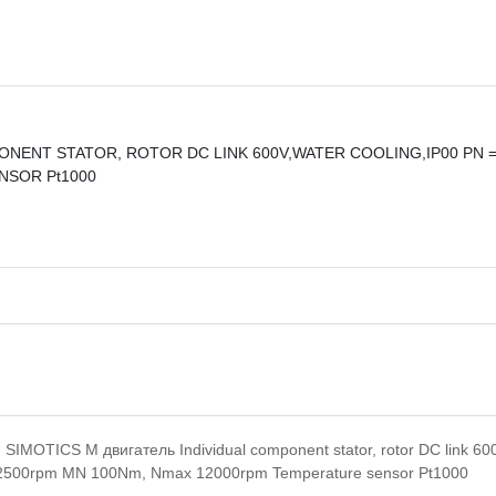
ENT STATOR, ROTOR DC LINK 600V,WATER COOLING,IP00 PN =
NSOR Pt1000
MOTICS M двигатель Individual component stator, rotor DC link 600
N 2500rpm MN 100Nm, Nmax 12000rpm Temperature sensor Pt1000