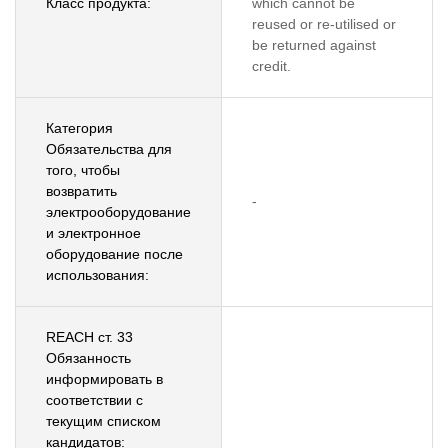
Класс продукта:
which cannot be
reused or re-utilised or
be returned against
credit.
Категория
Обязательства для
того, чтобы
возвратить
-
электрооборудование
и электронное
оборудование после
использования:
REACH ст. 33
Обязанность
информировать в
соответствии с
текущим списком
кандидатов: