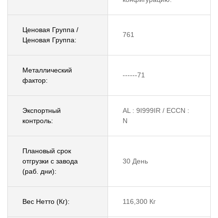
Ценовая Группа /
761
Ценовая Группа:
Металлический
------71
фактор:
Экспортный
AL : 9I999IR / ECCN :
контроль:
N
Плановый срок
отгрузки с завода
30 День
(раб. дни):
Вес Нетто (Кг):
116,300 Кг