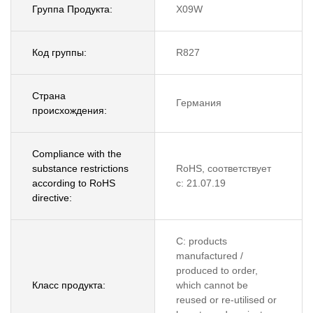
Группа Продукта:
X09W
Код группы:
R827
Страна
Германия
происхождения:
Compliance with the
substance restrictions
RoHS, соответствует
according to RoHS
с: 21.07.19
directive:
C: products
manufactured /
produced to order,
Класс продукта:
which cannot be
reused or re-utilised or