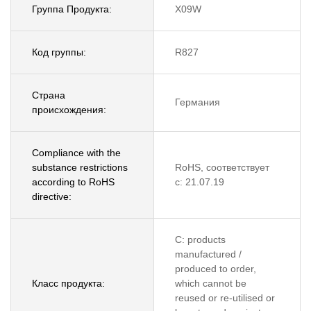
Группа Продукта:
X09W
Код группы:
R827
Страна
Германия
происхождения:
Compliance with the
substance restrictions
RoHS, соответствует
according to RoHS
с: 21.07.19
directive:
C: products
manufactured /
produced to order,
Класс продукта:
which cannot be
reused or re-utilised or