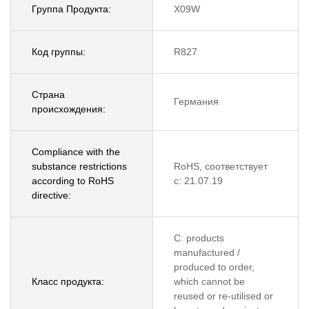
Группа Продукта:
X09W
Код группы:
R827
Страна
Германия
происхождения:
Compliance with the
substance restrictions
RoHS, соответствует
according to RoHS
с: 21.07.19
directive:
C: products
manufactured /
produced to order,
Класс продукта:
which cannot be
reused or re-utilised or