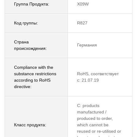
Группа Продукта:
X09W
Код группы:
R827
Страна
Германия
происхождения:
Compliance with the
substance restrictions
RoHS, соответствует
according to RoHS
с: 21.07.19
directive:
C: products
manufactured /
produced to order,
Класс продукта:
which cannot be
reused or re-utilised or