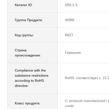
Каталог ID:
D50.1-3
Группа Продукта:
X09W
Код группы:
R827
Страна
Германия
происхождения:
Compliance with the
substance restrictions
RoHS, соответствует с: 21.
according to RoHS
directive:
C: products manufactured / p
Класс продукта:
credit.