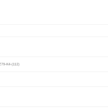
Z79-K4-(112)