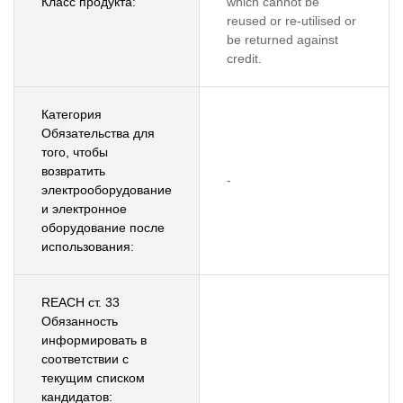
Класс продукта:
which cannot be
reused or re-utilised or
be returned against
credit.
Категория
Обязательства для
того, чтобы
возвратить
-
электрооборудование
и электронное
оборудование после
использования:
REACH ст. 33
Обязанность
информировать в
соответствии с
текущим списком
кандидатов: