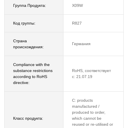
Группа Продукта:
X09W
Код группы:
R827
Страна
Германия
происхождения:
Compliance with the
substance restrictions
RoHS, соответствует
according to RoHS
с: 21.07.19
directive:
C: products
manufactured /
produced to order,
Класс продукта:
which cannot be
reused or re-utilised or