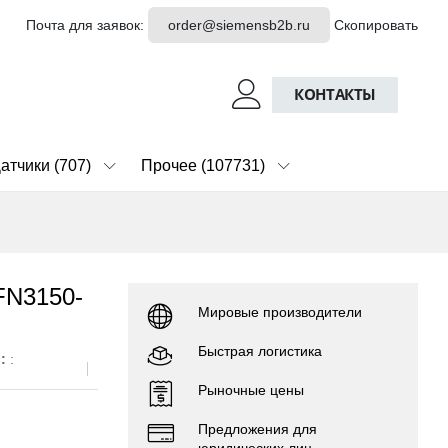
Почта для заявок:
order@siemensb2b.ru
Скопировать
КОНТАКТЫ
атчики (707)
Прочее (107731)
FN3150-
Мировые производители
Быстрая логистика
о:
:
Рыночные цены
Предложения для
юридических лиц