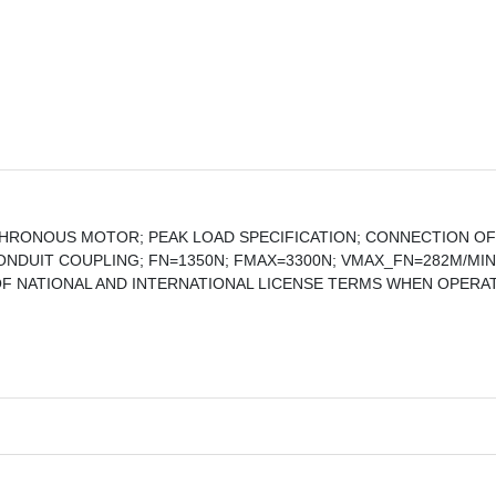
CHRONOUS MOTOR; PEAK LOAD SPECIFICATION; CONNECTION O
CONDUIT COUPLING; FN=1350N; FMAX=3300N; VMAX_FN=282M/MIN
E OF NATIONAL AND INTERNATIONAL LICENSE TERMS WHEN OPERA