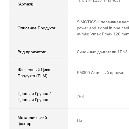
1FN3150-4WC00-0AA3
(Артикл):
SIMOTICS L первичная часть
Описание Продукта:
power and signal in one ca
m/min; Vmax Fmax 126 m/mi
Вид продуктов:
Линейные двигатели 1FN3
Жизненный Цикл
PM300:Активный продукт
Продукта (PLM):
Ценовая Группа /
763
Ценовая Группа:
Металлический
Нет
фактор: