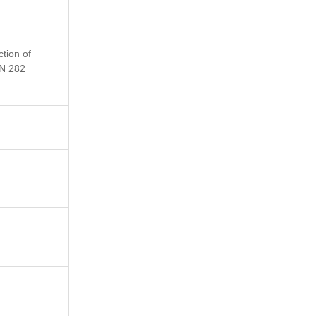
tion of
FN 282