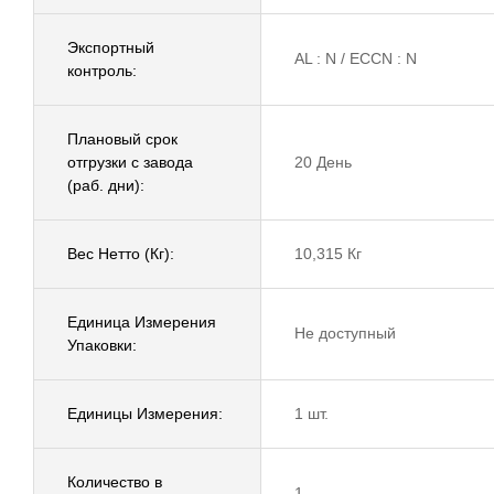
Экспортный
AL : N / ECCN : N
контроль:
Плановый срок
отгрузки с завода
20 День
(раб. дни):
Вес Нетто (Кг):
10,315 Кг
Единица Измерения
Не доступный
Упаковки:
Единицы Измерения:
1 шт.
Количество в
1