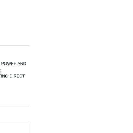
F POWER AND
;
TING DIRECT