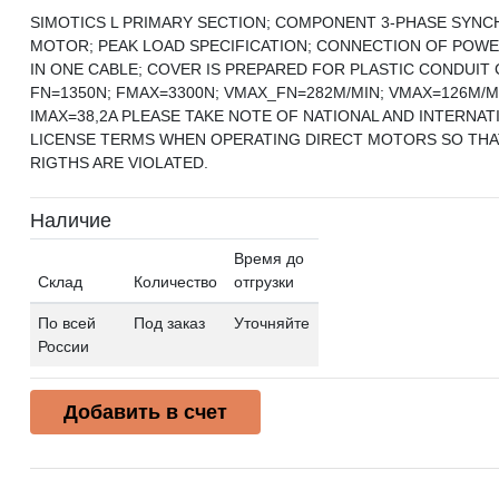
SIMOTICS L PRIMARY SECTION; COMPONENT 3-PHASE SYN
MOTOR; PEAK LOAD SPECIFICATION; CONNECTION OF POWE
IN ONE CABLE; COVER IS PREPARED FOR PLASTIC CONDUIT 
FN=1350N; FMAX=3300N; VMAX_FN=282M/MIN; VMAX=126M/MIN
IMAX=38,2A PLEASE TAKE NOTE OF NATIONAL AND INTERNAT
LICENSE TERMS WHEN OPERATING DIRECT MOTORS SO THA
RIGTHS ARE VIOLATED.
Наличие
Время до
Склад
Количество
отгрузки
По всей
Под заказ
Уточняйте
России
Добавить в счет