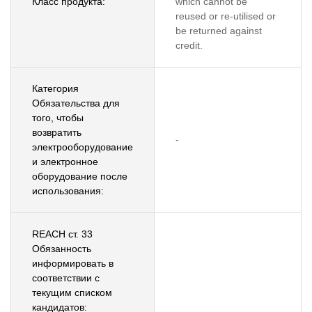
Класс продукта:
which cannot be
reused or re-utilised or
be returned against
credit.
Категория
Обязательства для
того, чтобы
возвратить
-
электрооборудование
и электронное
оборудование после
использования:
REACH ст. 33
Обязанность
информировать в
соответствии с
текущим списком
кандидатов: