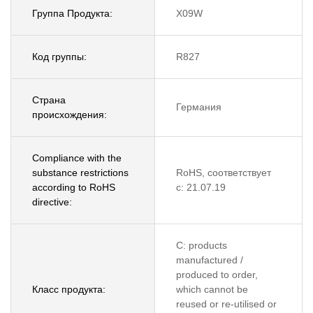
Группа Продукта:
X09W
Код группы:
R827
Страна
Германия
происхождения:
Compliance with the
substance restrictions
RoHS, соответствует
according to RoHS
с: 21.07.19
directive:
C: products
manufactured /
produced to order,
Класс продукта:
which cannot be
reused or re-utilised or