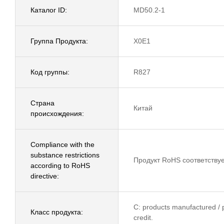
Каталог ID:
MD50.2-1
Группа Продукта:
X0E1
Код группы:
R827
Страна
Китай
происхождения:
Compliance with the
substance restrictions
Продукт RoHS соответству
according to RoHS
directive:
C: products manufactured / p
Класс продукта:
credit.