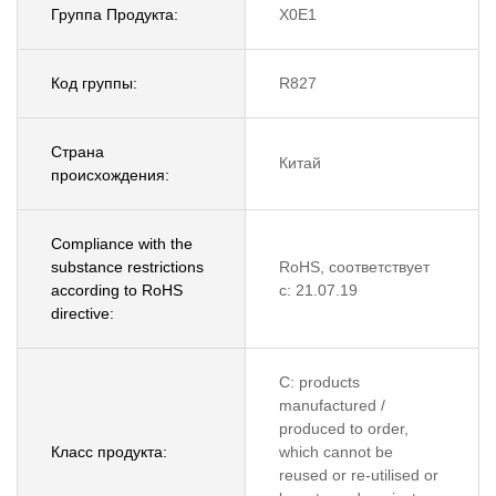
Группа Продукта:
X0E1
Код группы:
R827
Страна
Китай
происхождения:
Compliance with the
substance restrictions
RoHS, соответствует
according to RoHS
с: 21.07.19
directive:
C: products
manufactured /
produced to order,
Класс продукта:
which cannot be
reused or re-utilised or