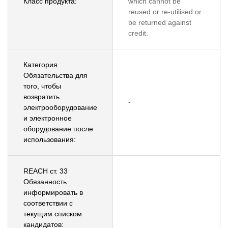
Класс продукта:
which cannot be
reused or re-utilised or
be returned against
credit.
Категория
Обязательства для
того, чтобы
возвратить
-
электрооборудование
и электронное
оборудование после
использования:
REACH ст. 33
Обязанность
информировать в
соответствии с
текущим списком
кандидатов: