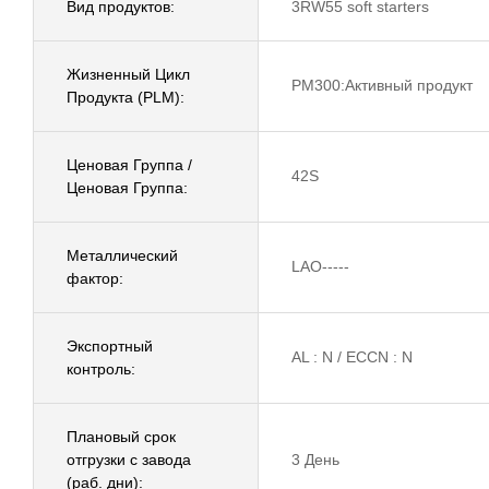
Вид продуктов:
3RW55 soft starters
Жизненный Цикл
PM300:Активный продукт
Продукта (PLM):
Ценовая Группа /
42S
Ценовая Группа:
Металлический
LAO-----
фактор:
Экспортный
AL : N / ECCN : N
контроль:
Плановый срок
отгрузки с завода
3 День
(раб. дни):