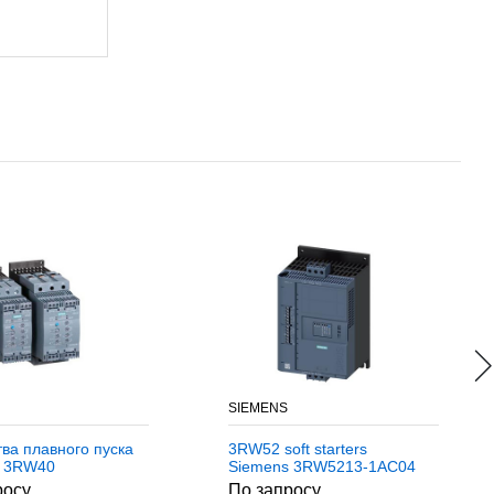
SIEMENS
тва плавного пуска
3RW52 soft starters
s 3RW40
Siemens 3RW5213-1AC04
росу
По запросу