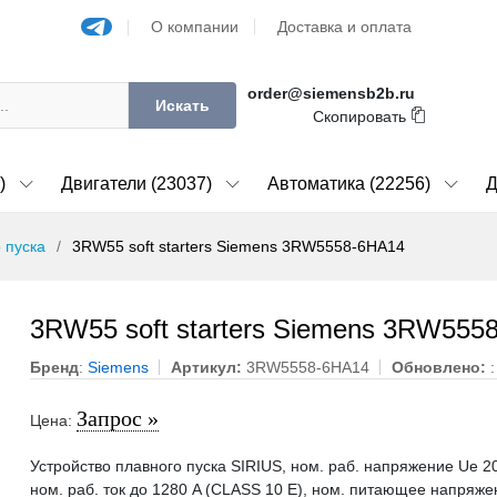
О компании
Доставка и оплата
order@siemensb2b.ru
Искать
Скопировать
)
Двигатели (23037)
Автоматика (22256)
Д
 пуска
3RW55 soft starters Siemens 3RW5558-6HA14
3RW55 soft starters Siemens 3RW555
Бренд
:
Siemens
Артикул:
3RW5558-6HA14
Обновлено:
Запрос »
Цена:
Устройство плавного пуска SIRIUS, ном. раб. напряжение Ue 2
ном. раб. ток до 1280 A (CLASS 10 E), ном. питающее напряже