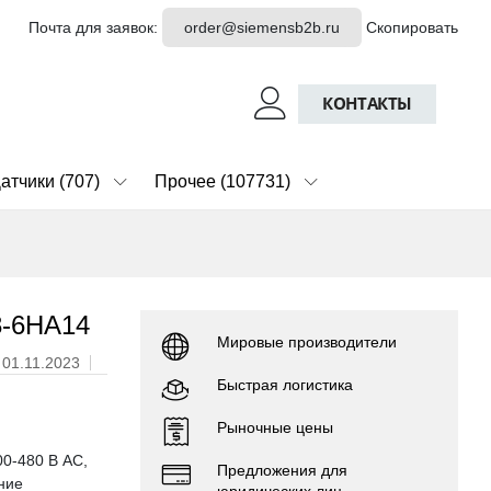
Почта для заявок:
order@siemensb2b.ru
Скопировать
КОНТАКТЫ
атчики (707)
Прочее (107731)
8-6HA14
Мировые производители
: 01.11.2023
Быстрая логистика
Рыночные цены
00-480 В АС,
Предложения для
ние
юридических лиц