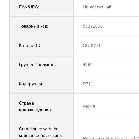
EAN/UPC:
Не доступный
Товарный код:
85371098
Каталог ID:
CC-IC10
Группа Продукта:
4982
Код группы:
R711
Страна
Чехия
происхождения:
Compliance with the
substance restrictions
RoHS, соответствует с: 11.