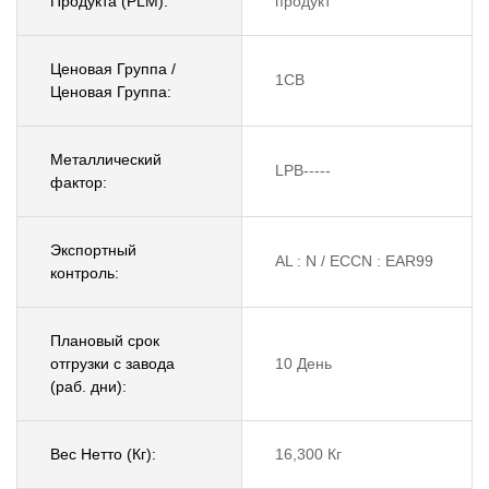
Продукта (PLM):
продукт
Ценовая Группа /
1CB
Ценовая Группа:
Металлический
LPB-----
фактор:
Экспортный
AL : N / ECCN : EAR99
контроль:
Плановый срок
отгрузки с завода
10 День
(раб. дни):
Вес Нетто (Кг):
16,300 Кг