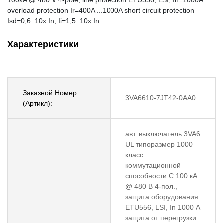
100kA @ 480 V 4-pole, line protection ETU556, LSI, In=1000A
overload protection Ir=400A ...1000A short circuit protection
Isd=0,6..10x In, Ii=1,5..10x In
Характеристики
Заказной Номер
3VA6610-7JT42-0AA0
(Артикл):
авт. выключатель 3VA6
UL типоразмер 1000
класс
коммутационной
способности C 100 кA
@ 480 В 4-пол.,
защита оборудования
ETU556, LSI, In 1000 А
защита от перегрузки