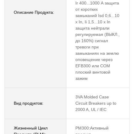
Ir 400...1000 А защита
от коротких
Описание Продукта:
замыканий Isd 0,6...10
x In, Ii 1,5...10 x In
защита нейтрали
регулируемая (ВЫКЛ.,
до 160%) сигнал
тревоги при
замыканиях на землю
оповещение через
EFB300 или COM
плоский винтовой
зажим
3VA Molded Case
Вид продуктов:
Circuit Breakers up to
2000 A, UL / IEC
Жизненный Цикл
PM300:Активный