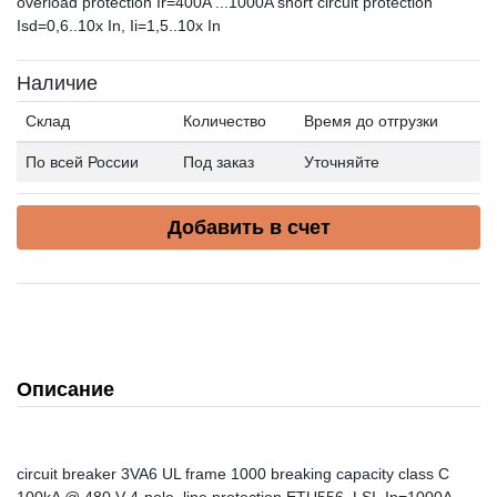
overload protection Ir=400A ...1000A short circuit protection
Isd=0,6..10x In, Ii=1,5..10x In
Наличие
Склад
Количество
Время до отгрузки
По всей России
Под заказ
Уточняйте
Добавить в счет
Описание
circuit breaker 3VA6 UL frame 1000 breaking capacity class C