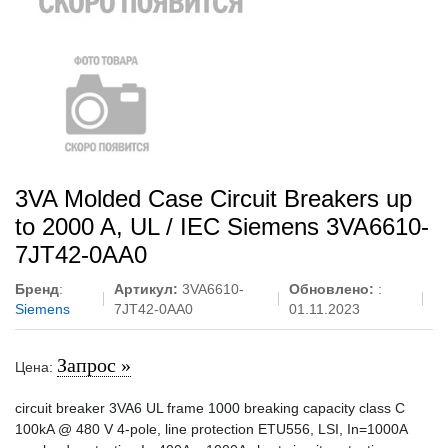
3VA Molded Case Circuit Breakers up
to 2000 A, UL / IEC Siemens 3VA6610-
7JT42-0AA0
Бренд
:
Артикул:
3VA6610-
Обновлено:
:
Siemens
7JT42-0AA0
01.11.2023
Запрос »
Цена:
circuit breaker 3VA6 UL frame 1000 breaking capacity class C
100kA @ 480 V 4-pole, line protection ETU556, LSI, In=1000A