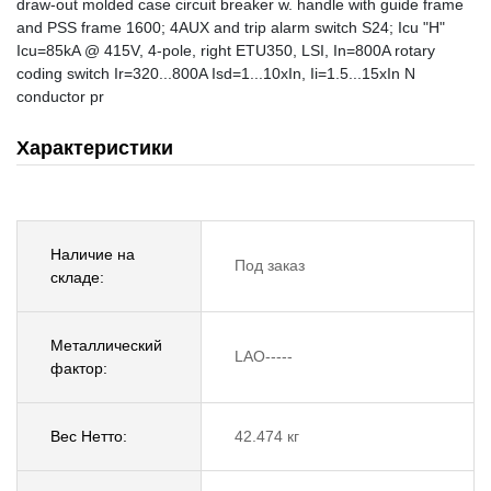
draw-out molded case circuit breaker w. handle with guide frame
and PSS frame 1600; 4AUX and trip alarm switch S24; Icu "H"
Icu=85kA @ 415V, 4-pole, right ETU350, LSI, In=800A rotary
coding switch Ir=320...800A Isd=1...10xIn, Ii=1.5...15xIn N
conductor pr
Характеристики
Наличие на
Под заказ
складе:
Металлический
LAO-----
фактор:
Вес Нетто:
42.474 кг