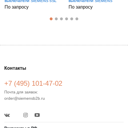
выключатели SIEMENS 5SL
выключатели SIEMENS
5SX2
По запросу
По запросу
Контакты
+7 (495) 101-47-02
Почта для заявок:
order@siemensb2b.ru