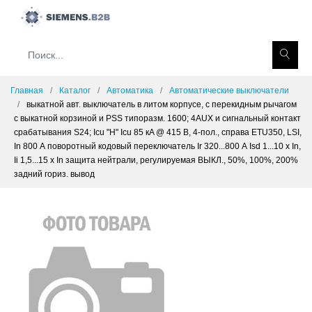
Главная
Каталог
Автоматика
Автоматические выключатели
выкатной авт. выключатель в литом корпусе, с перекидным рычагом
с выкатной корзиной и PSS типоразм. 1600; 4AUX и сигнальный контакт
срабатывания S24; Icu "H" Icu 85 кA @ 415 В, 4-пол., справа ETU350, LSI,
In 800 А поворотный кодовый переключатель Ir 320...800 А Isd 1...10 x In,
Ii 1,5...15 x In защита нейтрали, регулируемая ВЫКЛ., 50%, 100%, 200%
задний гориз. вывод