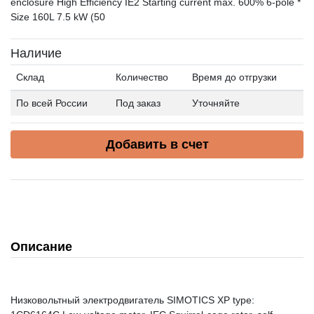
enclosure High Efficiency IE2 Starting current max. 600% 6-pole *
Size 160L 7.5 kW (50
Наличие
Склад
Количество
Время до отгрузки
По всей России
Под заказ
Уточняйте
Добавить в счет
Описание
Низковольтный электродвигатель SIMOTICS XP type: