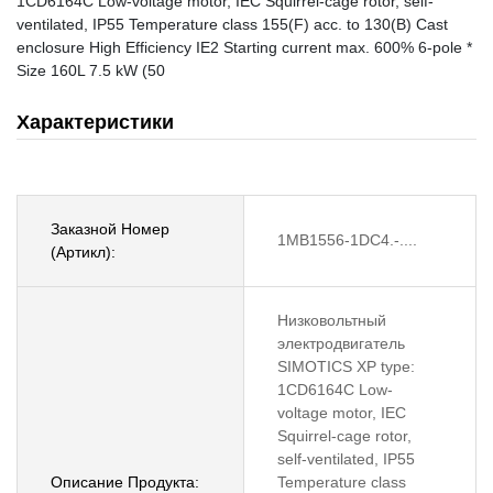
1CD6164C Low-voltage motor, IEC Squirrel-cage rotor, self-
ventilated, IP55 Temperature class 155(F) acc. to 130(B) Cast
enclosure High Efficiency IE2 Starting current max. 600% 6-pole *
Size 160L 7.5 kW (50
Характеристики
Заказной Номер
1MB1556-1DC4.-....
(Артикл):
Низковольтный
электродвигатель
SIMOTICS XP type:
1CD6164C Low-
voltage motor, IEC
Squirrel-cage rotor,
self-ventilated, IP55
Описание Продукта:
Temperature class