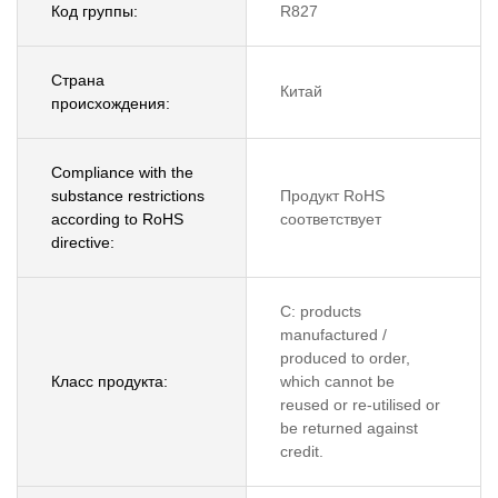
Код группы:
R827
Страна
Китай
происхождения:
Compliance with the
substance restrictions
Продукт RoHS
according to RoHS
соответствует
directive:
C: products
manufactured /
produced to order,
Класс продукта:
which cannot be
reused or re-utilised or
be returned against
credit.