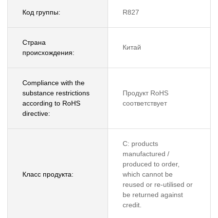
Код группы:
R827
Страна
Китай
происхождения:
Compliance with the
substance restrictions
Продукт RoHS
according to RoHS
соответствует
directive:
C: products
manufactured /
produced to order,
Класс продукта:
which cannot be
reused or re-utilised or
be returned against
credit.