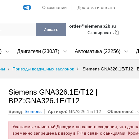
О компании
Доставка и оплата
order@siemensb2b.ru
Искать
Скопировать
)
Двигатели (23037)
Автоматика (22256)
Д
аны
Приводы воздушных заслонок
Siemens GNA326.1E/T12 | 
Siemens GNA326.1E/T12 |
BPZ:GNA326.1E/T12
Бренд
:
Siemens
Артикул:
GNA326.1E/T12
Обновлено:
: 
Уважаемые клиенты! Доводим до вашего сведения, что данн
временно запрещена к ввозу в РФ в связи с санкциями. Кроме