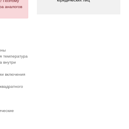
а! Поэтому
ра аналогов
ины
ая температура
а внутри
ми включения
квадратного
ические