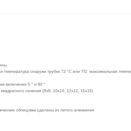
жины
ая температура снаружи трубки 72 °C или Tf2: максимальная темпе
и включения 5 ° и 80 °
адратного сечения (8x8, 10x10, 12x12, 15x15)
лические облицовки сделаны из литого алюминия