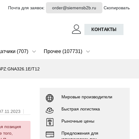
Почта для заявок:
order@siemensb2b.ru
Скопировать
КОНТАКТЫ
атчики (707)
Прочее (107731)
BPZ:GNA326.1E/T12
Мировые производители
Быстрая логистика
07.11.2023
Рыночные цены
ая позиция
Предложения для
 того,
юридических лиц