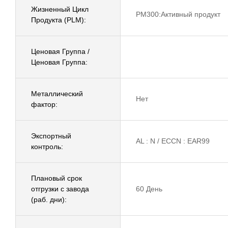
Жизненный Цикл
PM300:Активный продукт
Продукта (PLM):
Ценовая Группа /
Ценовая Группа:
Металлический
Нет
фактор:
Экспортный
AL : N / ECCN : EAR99
контроль:
Плановый срок
отгрузки с завода
60 День
(раб. дни):