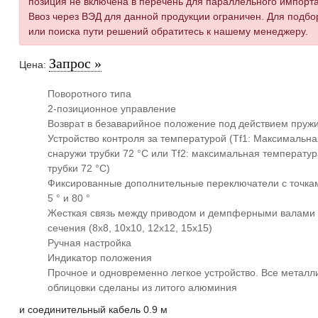
позиция не включена в перечень для параллельного импорт
Ввоз через ВЭД для данной продукции ограничен. Для подбо
или поиска пути решений обратитесь к нашему менеджеру.
Запрос »
Цена:
Поворотного типа
2-позиционное управление
Возврат в безаварийное положение под действием пруж
Устройство контроля за температурой (Tf1: Максимальн
снаружи трубки 72 °C или Tf2: максимальная температур
трубки 72 °C)
Фиксированные дополнительные переключатели с точка
5 ° и 80 °
Жесткая связь между приводом и демпферными валами 
сечения (8x8, 10x10, 12x12, 15x15)
Ручная настройка
Индикатор положения
Прочное и одновременно легкое устройство. Все металл
облицовки сделаны из литого алюминия
и соединительный кабель 0.9 м