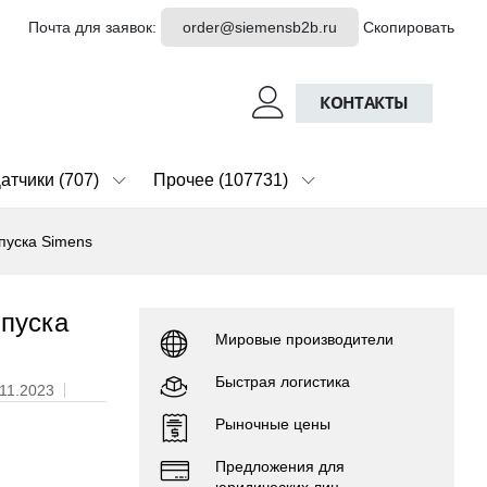
Почта для заявок:
order@siemensb2b.ru
Скопировать
КОНТАКТЫ
атчики (707)
Прочее (107731)
пуска Simens
пуска
Мировые производители
Быстрая логистика
.11.2023
Рыночные цены
Предложения для
юридических лиц