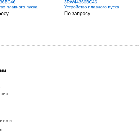
36BC46
3RW44366BC46
тво плавного пуска
Устройство плавного пуска
Simens
росу
По запросу
рии
е
ения
ители
ия