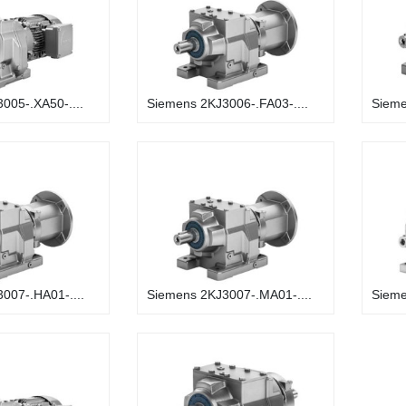
005-.XA50-....
Siemens 2KJ3006-.FA03-....
Sieme
007-.HA01-....
Siemens 2KJ3007-.MA01-....
Sieme