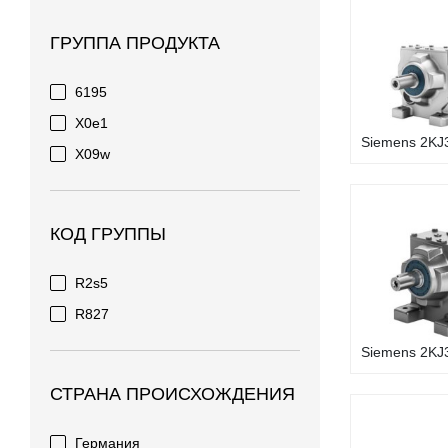
ГРУППА ПРОДУКТА
6195
X0e1
Siemens 2KJ3
X09w
КОД ГРУППЫ
R2s5
R827
Siemens 2KJ3
СТРАНА ПРОИСХОЖДЕНИЯ
Германия