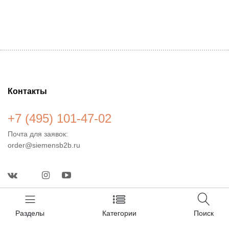
Контакты
+7 (495) 101-47-02
Почта для заявок:
order@siemensb2b.ru
Реквизиты в РФ
ОГРН: 1169658055599
Разделы
Категории
Поиск
ИНН: 6658486743