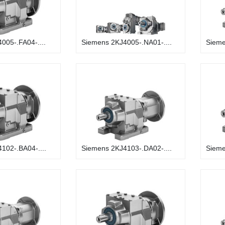
005-.FA04-....
Siemens 2KJ4005-.NA01-....
Sieme
102-.BA04-....
Siemens 2KJ4103-.DA02-....
Sieme