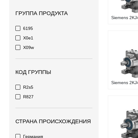
ГРУППА ПРОДУКТА
Siemens 2KJ4
6195
X0e1
X09w
КОД ГРУППЫ
Siemens 2KJ4
R2s5
R827
СТРАНА ПРОИСХОЖДЕНИЯ
Германия