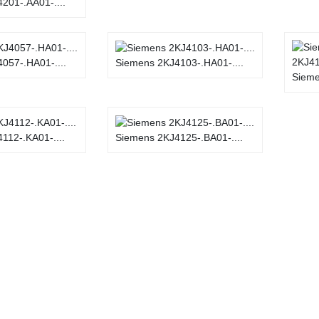
201-.AA01-....
057-.HA01-....
Siemens 2KJ4103-.HA01-....
Sieme
112-.KA01-....
Siemens 2KJ4125-.BA01-....