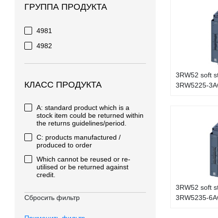
ГРУППА ПРОДУКТА
4981
4982
3RW52 soft s
КЛАСС ПРОДУКТА
3RW5225-3A
A: standard product which is a
stock item could be returned within
the returns guidelines/period.
C: products manufactured /
produced to order
Which cannot be reused or re-
utilised or be returned against
credit.
3RW52 soft s
Сбросить фильтр
3RW5235-6A
Применить фильтр