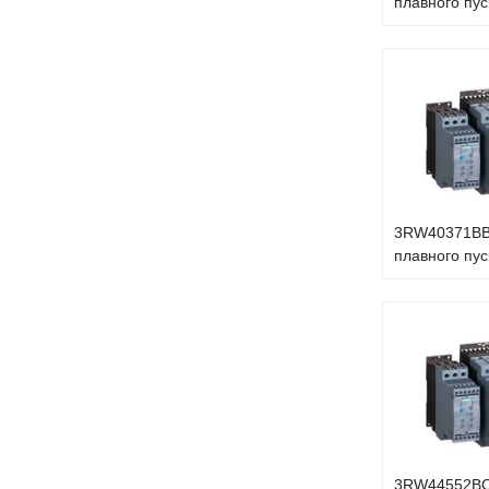
плавного пус
3RW40371BB
плавного пус
3RW44552BC