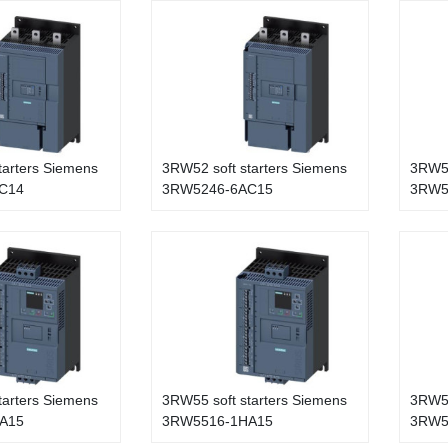
tarters Siemens
3RW52 soft starters Siemens
3RW52
C14
3RW5246-6AC15
3RW5
tarters Siemens
3RW55 soft starters Siemens
3RW55
A15
3RW5516-1HA15
3RW5