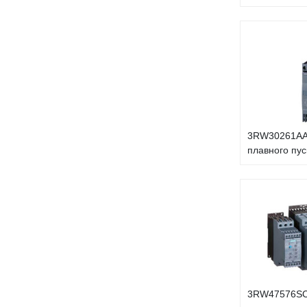
3RW30261AA
плавного пус
3RW47576SC