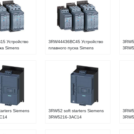
15 Устройство
3RW44436BC45 Устройство
3RW52
ка Simens
плавного пуска Simens
3RW5
tarters Siemens
3RW52 soft starters Siemens
3RW52
C14
3RW5216-3AC14
3RW5