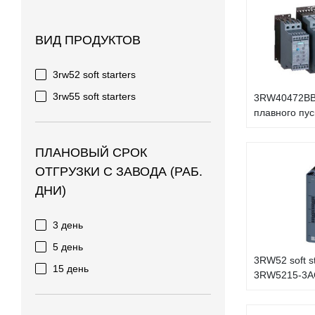
ВИД ПРОДУКТОВ
3rw52 soft starters
3rw55 soft starters
3RW40472BB
плавного пус
ПЛАНОВЫЙ СРОК
ОТГРУЗКИ С ЗАВОДА (РАБ.
ДНИ)
3 день
5 день
3RW52 soft s
15 день
3RW5215-3A