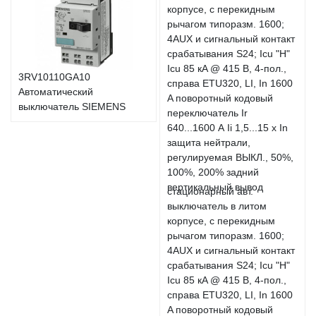
3RV10110GA10
Автоматический
выключатель SIEMENS
стационарный авт.
выключатель в литом
корпусе, с перекидным
рычагом типоразм. 1600;
4AUX и сигнальный контакт
срабатывания S24; Icu "H"
Icu 85 кA @ 415 В, 4-пол.,
справа ETU320, LI, In 1600
A поворотный кодовый