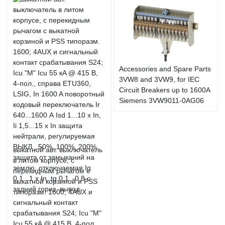
Accessories and Spare Parts
3VW8 and 3VW9, for IEC
Circuit Breakers up to 1600A
Siemens 3VW9011-0AG06
выкатной авт. выключатель
в литом корпусе, с
перекидным рычагом с
выкатной корзиной и PSS
типоразм. 1600; 4AUX и
сигнальный контакт
срабатывания S24; Icu "M"
Icu 55 кA @ 415 В, 4-пол.,