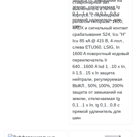
стационарный авт.
выключатель в литом
корпусе, с перекидным
рычагом типоразм. 1600;
4AUX и сигнальный контакт
срабатывания S24; Icu "H"
Icu 85 кA @ 415 В, 4-пол.,
слева ETU360, LSIG, In
1600 A поворотный кодовый
переключатель Ir
640...1600 А Isd 1...10 x In,
Ii 1,5...15 x In защита
нейтрали, регулируемая
ВЫКЛ., 50%, 100%, 200%
защита от замыканий на
землю, отключаемая Ig
0,1...1 x In, tg 0,1...0,8 с
прямой удлинитель для
шин