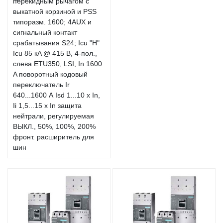
перекидным рычагом с
выкатной корзиной и PSS
типоразм. 1600; 4AUX и
сигнальный контакт
срабатывания S24; Icu "H"
Icu 85 кA @ 415 В, 4-пол.,
слева ETU350, LSI, In 1600
A поворотный кодовый
переключатель Ir
640...1600 А Isd 1...10 x In,
Ii 1,5...15 x In защита
нейтрали, регулируемая
ВЫКЛ., 50%, 100%, 200%
фронт. расширитель для
шин