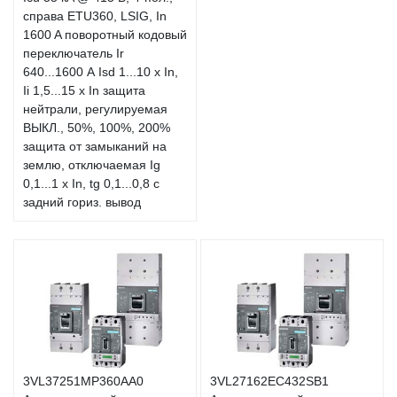
справа ETU360, LSIG, In
1600 A поворотный кодовый
переключатель Ir
640...1600 А Isd 1...10 x In,
Ii 1,5...15 x In защита
нейтрали, регулируемая
ВЫКЛ., 50%, 100%, 200%
защита от замыканий на
землю, отключаемая Ig
0,1...1 x In, tg 0,1...0,8 с
задний гориз. вывод
3VL37251MP360AA0
3VL27162EC432SB1