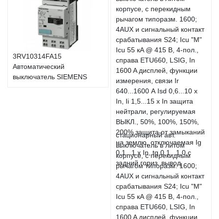
3RV10314FA15
Автоматический
выключатель SIEMENS
стационарный авт.
выключатель в литом
корпусе, с перекидным
рычагом типоразм. 1600;
4AUX и сигнальный контакт
срабатывания S24; Icu "M"
Icu 55 кA @ 415 В, 4-пол.,
справа ETU660, LSIG, In
1600 A дисплей, функции