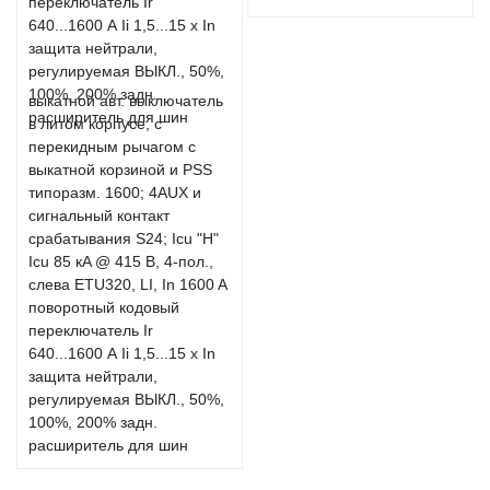
выкатной авт. выключатель
в литом корпусе, с
перекидным рычагом с
выкатной корзиной и PSS
типоразм. 1600; 4AUX и
сигнальный контакт
срабатывания S24; Icu "H"
Icu 85 кA @ 415 В, 4-пол.,
слева ETU320, LI, In 1600 A
поворотный кодовый
переключатель Ir
640...1600 А Ii 1,5...15 x In
защита нейтрали,
регулируемая ВЫКЛ., 50%,
100%, 200% задн.
расширитель для шин