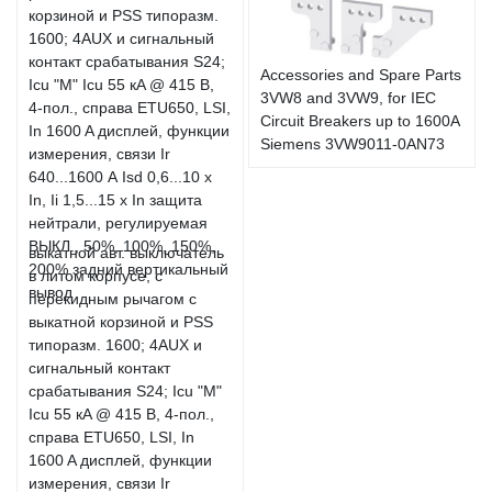
Accessories and Spare Parts
3VW8 and 3VW9, for IEC
Circuit Breakers up to 1600A
Siemens 3VW9011-0AN73
выкатной авт. выключатель
в литом корпусе, с
перекидным рычагом с
выкатной корзиной и PSS
типоразм. 1600; 4AUX и
сигнальный контакт
срабатывания S24; Icu "M"
Icu 55 кA @ 415 В, 4-пол.,
справа ETU650, LSI, In
1600 A дисплей, функции
измерения, связи Ir