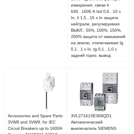
измерения, связи Ir
640...1600 А Isd 0,6...10 x
In, Ii 1,5...15 x In защита
нейтрали, регулируемая
ВЫКЛ., 50%, 100%, 150%,
200% защита от замыканий
на землю, отключаемая Ig
0,1...1 x In, tg 0,1...1,0 с
задний гориз. вывод
Accessories and Spare Parts
3VL27161SE368QD1
3VW8 and 3VW9, for IEC
Автоматический
Circuit Breakers up to 1600A
выключатель SIEMENS