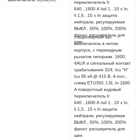
стационарный авт.
выключатель в литом
корпусе, с перекидным
рычагом типоразм. 1600;
4AUX и сигнальный контакт
срабатывания S24; Icu "H"
Icu 85 кA @ 415 В, 4-пол.,
слева ETU350, LSI, In 1600
A поворотный кодовый
переключатель Ir
640...1600 А Isd 1...10 x In,
Ii 1,5...15 x In защита
нейтрали, регулируемая
ВЫКЛ., 50%, 100%, 200%
фронт. расширитель для
шин