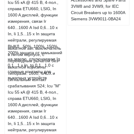
3VW8 and 3VW9, for IEC
Circuit Breakers up to 1600A
Siemens 3VW9011-0BA24
выкатной авт. выключатель
в литом корпусе, с
перекидным рычагом без
выкатной коризины
типоразм. 1600; 4AUX и
сигнальный контакт
срабатывания S24; Icu "M"
Icu 55 кA @ 415 В, 4-пол.,
справа ETU660, LSIG, In
1600 A дисплей, функции
измерения, связи Ir
640...1600 А Isd 0,6...10 x
In, Ii 1,5...15 x In защита
нейтрали, регулируемая