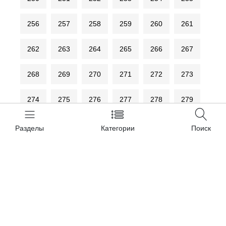
256
257
258
259
260
261
262
263
264
265
266
267
268
269
270
271
272
273
274
275
276
277
278
279
280
281
282
283
284
285
Разделы
Категории
Поиск
286
287
288
289
290
291
292
293
294
295
296
297
298
299
300
301
302
303
304
305
306
307
308
309