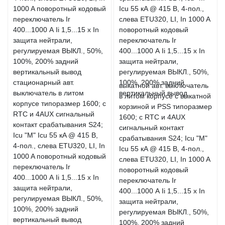
стационарный авт.
выкатной авт. выключатель
выключатель в литом
в литом корпусе с выкатной
корпусе типоразмер 1600; с
корзиной и PSS типоразмер
RTC и 4AUX сигнальный
1600; с RTC и 4AUX
контакт срабатывания S24;
сигнальный контакт
Icu "M" Icu 55 кA @ 415 В,
срабатывания S24; Icu "M"
4-пол., слева ETU320, LI, In
Icu 55 кA @ 415 В, 4-пол.,
1000 A поворотный кодовый
слева ETU320, LI, In 1000 A
переключатель Ir
поворотный кодовый
400...1000 А Ii 1,5...15 x In
переключатель Ir
защита нейтрали,
400...1000 А Ii 1,5...15 x In
регулируемая ВЫКЛ., 50%,
защита нейтрали,
100%, 200% задний
регулируемая ВЫКЛ., 50%,
вертикальный вывод
100%, 200% задний