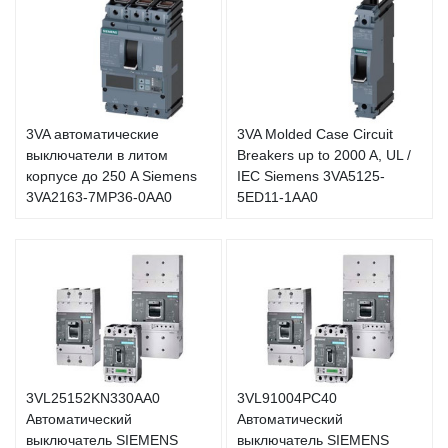
3VA автоматические
3VA Molded Case Circuit
выключатели в литом
Breakers up to 2000 A, UL /
корпусе до 250 A Siemens
IEC Siemens 3VA5125-
3VA2163-7MP36-0AA0
5ED11-1AA0
3VL25152KN330AA0
3VL91004PC40
Автоматический
Автоматический
выключатель SIEMENS
выключатель SIEMENS