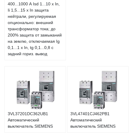
400...1000 А Isd 1...10 x In,
Ii 1,5...15 x In защита
нейтрали, регулируемая
опционально: внешний
трансформатор тока; до
200% защита от замыканий
на землю, отключаемая Ig
0,1...1 x In, tg 0,1...0,8 с
задний гориз. вывод
3VL37201DC362UB1
3VL47401CJ462PB1
Автоматический
Автоматический
выключатель SIEMENS
выключатель SIEMENS