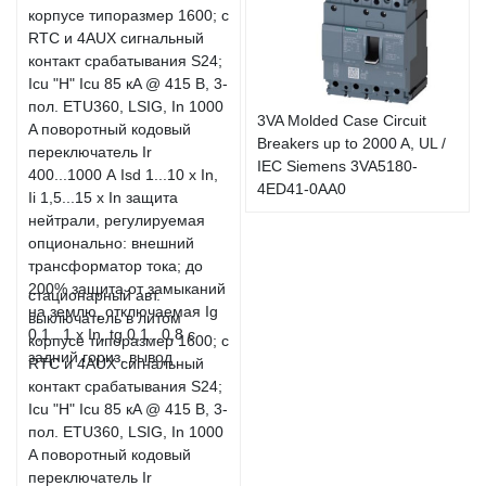
3VA Molded Case Circuit
Breakers up to 2000 A, UL /
IEC Siemens 3VA5180-
4ED41-0AA0
стационарный авт.
выключатель в литом
корпусе типоразмер 1600; с
RTC и 4AUX сигнальный
контакт срабатывания S24;
Icu "H" Icu 85 кA @ 415 В, 3-
пол. ETU360, LSIG, In 1000
A поворотный кодовый
переключатель Ir