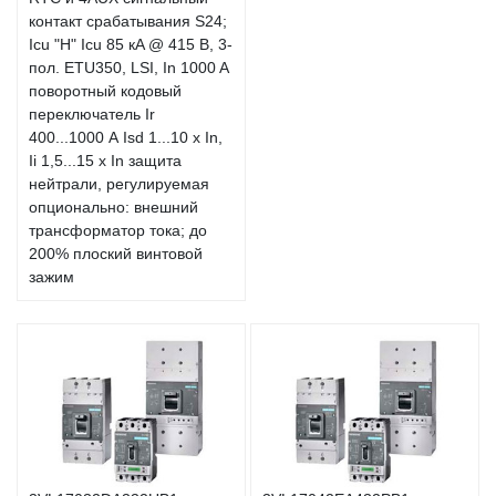
контакт срабатывания S24;
Icu "H" Icu 85 кA @ 415 В, 3-
пол. ETU350, LSI, In 1000 A
поворотный кодовый
переключатель Ir
400...1000 А Isd 1...10 x In,
Ii 1,5...15 x In защита
нейтрали, регулируемая
опционально: внешний
трансформатор тока; до
200% плоский винтовой
зажим