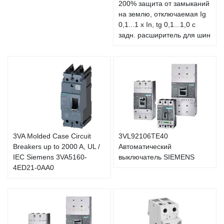
200% защита от замыканий
на землю, отключаемая Ig
0,1...1 x In, tg 0,1...1,0 с
задн. расширитель для шин
3VA Molded Case Circuit
3VL92106TE40
Breakers up to 2000 A, UL /
Автоматический
IEC Siemens 3VA5160-
выключатель SIEMENS
4ED21-0AA0