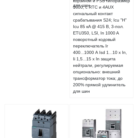
корзиной и PSS типоразмер
1600; с RTC и 4AUX
сигнальный контакт
срабатывания S24; Icu "H"
Icu 85 кA @ 415 В, 3-пол.
ETU350, LSI, In 1000 A
поворотный кодовый
переключатель Ir
400...1000 А Isd 1...10 x In,
Ii 1,5...15 x In защита
нейтрали, регулируемая
опционально: внешний
трансформатор тока; до
200% прямой удлинитель
для шин