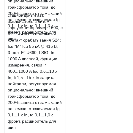
стационарный авт.
выключатель в литом
корпусе типоразмер 1600; с
RTC и 4AUX сигнальный
контакт срабатывания S24;
Icu "M" Icu 55 кA @ 415 В,
3-пол. ETU660, LSIG, In
1000 A дисплей, функции
измерения, связи Ir
400...1000 А Isd 0,6...10 x
In, Ii 1,5...15 x In защита
нейтрали, регулируемая
опционально: внешний
трансформатор тока; до
200% защита от замыканий
на землю, отключаемая Ig
0,1...1 x In, tg 0,1...1,0 с
фронт. расширитель для
шин