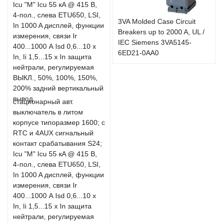
3VA Molded Case Circuit
Breakers up to 2000 A, UL /
IEC Siemens 3VA5145-
6ED21-0AA0
стационарный авт.
выключатель в литом
корпусе типоразмер 1600; с
RTC и 4AUX сигнальный
контакт срабатывания S24;
Icu "M" Icu 55 кA @ 415 В,
4-пол., слева ETU650, LSI,
In 1000 A дисплей, функции
измерения, связи Ir
400...1000 А Isd 0,6...10 x
In, Ii 1,5...15 x In защита
нейтрали, регулируемая