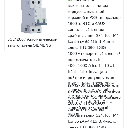
5SL42067 Автоматический
выключатель SIEMENS
выкатной авт. выключатель
в литом корпусе с выкатной
корзиной и PSS типоразмер
1600; с RTC и 4AUX
сигнальный контакт
срабатывания S24; Icu "M"
Icu 55 кA @ 415 В, 4-пол.,
слева ETU360, LSIG, In