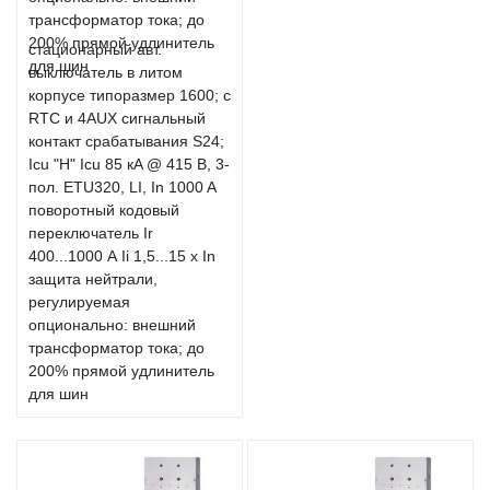
стационарный авт.
выключатель в литом
корпусе типоразмер 1600; с
RTC и 4AUX сигнальный
контакт срабатывания S24;
Icu "H" Icu 85 кA @ 415 В, 3-
пол. ETU320, LI, In 1000 A
поворотный кодовый
переключатель Ir
400...1000 А Ii 1,5...15 x In
защита нейтрали,
регулируемая
опционально: внешний
трансформатор тока; до
200% прямой удлинитель
для шин