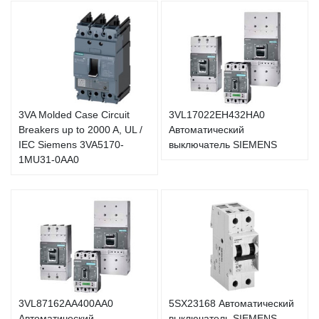
3VA Molded Case Circuit
3VL17022EH432HA0
Breakers up to 2000 A, UL /
Автоматический
IEC Siemens 3VA5170-
выключатель SIEMENS
1MU31-0AA0
3VL87162AA400AA0
5SX23168 Автоматический
Автоматический
выключатель SIEMENS