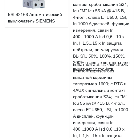
5SL42168 Автоматический
выключатель SIEMENS
выкатной авт. выключатель
в литом корпусе без
выкатной коризины
типоразмер 1600; с RTC и
4AUX сигнальный контакт
срабатывания S24; Icu "M"
Icu 55 кA @ 415 В, 4-пол.,
слева ETU650, LSI, In 1000
A дисплей, функции
измерения, связи Ir
400...1000 А Isd 0,6...10 x
In, Ii 1,5...15 x In защита