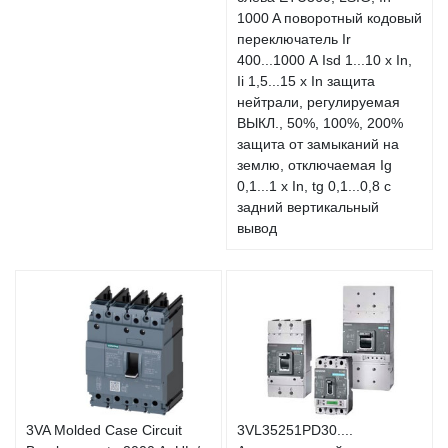
1000 A поворотный кодовый
переключатель Ir
400...1000 А Isd 1...10 x In,
Ii 1,5...15 x In защита
нейтрали, регулируемая
ВЫКЛ., 50%, 100%, 200%
защита от замыканий на
землю, отключаемая Ig
0,1...1 x In, tg 0,1...0,8 с
задний вертикальный
вывод
3VA Molded Case Circuit
3VL35251PD30....