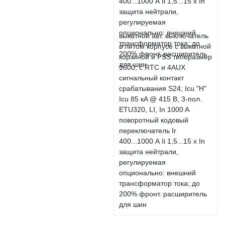
выкатной авт. выключатель
в литом корпусе с выкатной
корзиной и PSS типоразмер
1600; с RTC и 4AUX
сигнальный контакт
срабатывания S24; Icu "H"
Icu 85 кA @ 415 В, 3-пол.
ETU320, LI, In 1000 A
поворотный кодовый
переключатель Ir
400...1000 А Ii 1,5...15 x In
защита нейтрали,
регулируемая
опционально: внешний
трансформатор тока; до
200% фронт. расширитель
для шин