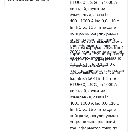
выкатной авт. выключатель
в литом корпусе с выкатной
корзиной и PSS типоразмер
1600; с RTC и 4AUX
сигнальный контакт
срабатывания S24; Icu "M"
Icu 55 кA @ 415 В, 3-пол.
ETU660, LSIG, In 1000 A
дисплей, функции
измерения, связи Ir
400...1000 А Isd 0,6...10 x
In, Ii 1,5...15 x In защита
нейтрали, регулируемая
опционально: внешний
трансформатор тока; до