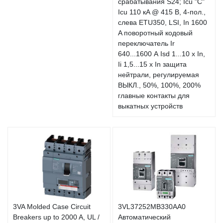
срабатывания S24; Icu "C"
Icu 110 кA @ 415 В, 4-пол.,
слева ETU350, LSI, In 1600
A поворотный кодовый
переключатель Ir
640...1600 А Isd 1...10 x In,
Ii 1,5...15 x In защита
нейтрали, регулируемая
ВЫКЛ., 50%, 100%, 200%
главные контакты для
выкатных устройств
3VA Molded Case Circuit
3VL37252MB330AA0
Breakers up to 2000 A, UL /
Автоматический