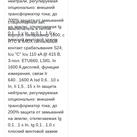
стационарный авт.
выключатель в литом
корпусе типоразмер 1600; с
RTC и 4AUX сигнальный
контакт срабатывания S24;
Icu "C" Icu 110 кA @ 415 В,
3-пол. ETU660, LSIG, In
1600 A дисплей, функции
измерения, связи Ir
640...1600 А Isd 0,6...10 x
In, Ii 1,5...15 x In защита
нейтрали, регулируемая
опционально: внешний
трансформатор тока; до
200% защита от замыканий
на землю, отключаемая Ig
0,1...1 x In, tg 0,1...1,0 с
плоский винтовой зажим