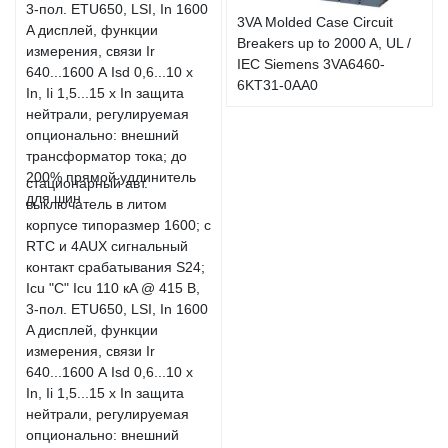
3VA Molded Case Circuit
Breakers up to 2000 A, UL /
IEC Siemens 3VA6460-
6KT31-0AA0
стационарный авт.
выключатель в литом
корпусе типоразмер 1600; с
RTC и 4AUX сигнальный
контакт срабатывания S24;
Icu "C" Icu 110 кA @ 415 В,
3-пол. ETU650, LSI, In 1600
A дисплей, функции
измерения, связи Ir
640...1600 А Isd 0,6...10 x
In, Ii 1,5...15 x In защита
нейтрали, регулируемая
опционально: внешний