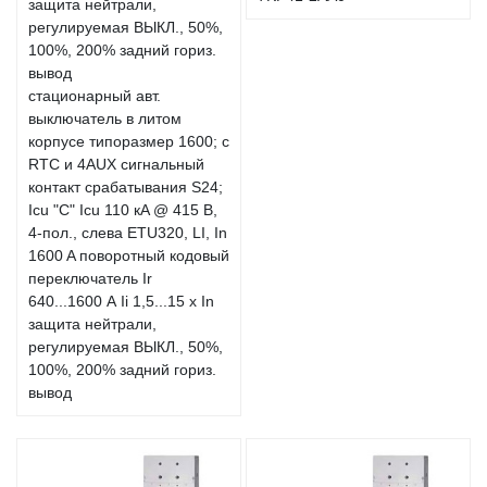
стационарный авт.
выключатель в литом
корпусе типоразмер 1600; с
RTC и 4AUX сигнальный
контакт срабатывания S24;
Icu "C" Icu 110 кA @ 415 В,
4-пол., слева ETU320, LI, In
1600 A поворотный кодовый
переключатель Ir
640...1600 А Ii 1,5...15 x In
защита нейтрали,
регулируемая ВЫКЛ., 50%,
100%, 200% задний гориз.
вывод