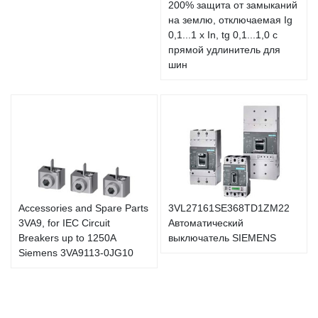
200% защита от замыканий
на землю, отключаемая Ig
0,1...1 x In, tg 0,1...1,0 с
прямой удлинитель для
шин
Accessories and Spare Parts
3VL27161SE368TD1ZM22
3VA9, for IEC Circuit
Автоматический
Breakers up to 1250A
выключатель SIEMENS
Siemens 3VA9113-0JG10