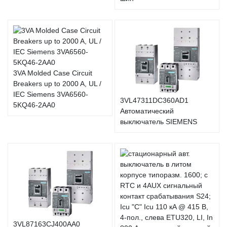
3VA Molded Case Circuit
Breakers up to 2000 A, UL /
IEC Siemens 3VA6560-
3VL47311DC360AD1
5KQ46-2AA0
Автоматический
выключатель SIEMENS
3VL87163CJ400AA0