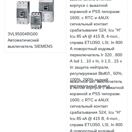
3VL95004RG00
Автоматический
выключатель SIEMENS
выкатной авт. выключатель
в литом корпусе с выкатной
корзиной и PSS типоразм.
1600; с RTC и 4AUX
сигнальный контакт
срабатывания S24; Icu "H"
Icu 85 кA @ 415 В, 4-пол.,
справа ETU350, LSI, In 800
А поворотный кодовый