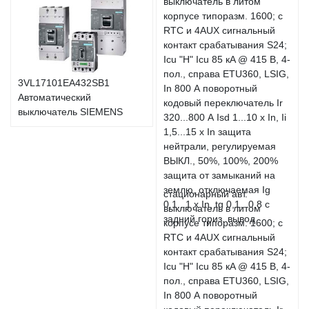
3VL17101EA432SB1
Автоматический
выключатель SIEMENS
стационарный авт.
выключатель в литом
корпусе типоразм. 1600; с
RTC и 4AUX сигнальный
контакт срабатывания S24;
Icu "H" Icu 85 кA @ 415 В, 4-
пол., справа ETU360, LSIG,
In 800 А поворотный