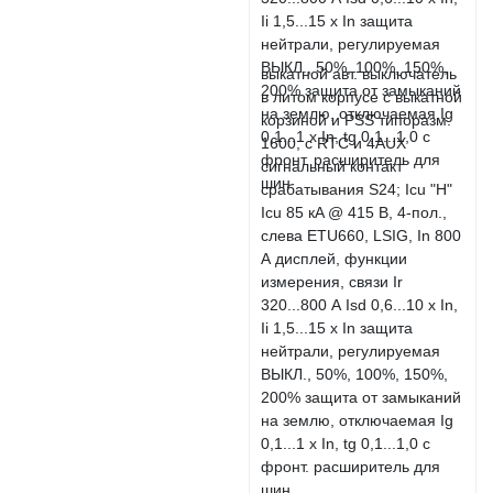
выкатной авт. выключатель
в литом корпусе с выкатной
корзиной и PSS типоразм.
1600; с RTC и 4AUX
сигнальный контакт
срабатывания S24; Icu "H"
Icu 85 кA @ 415 В, 4-пол.,
слева ETU660, LSIG, In 800
А дисплей, функции
измерения, связи Ir
320...800 А Isd 0,6...10 x In,
Ii 1,5...15 x In защита
нейтрали, регулируемая
ВЫКЛ., 50%, 100%, 150%,
200% защита от замыканий
на землю, отключаемая Ig
0,1...1 x In, tg 0,1...1,0 с
фронт. расширитель для
шин