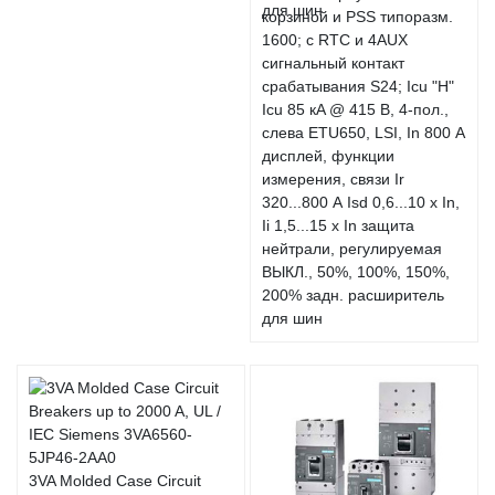
корзиной и PSS типоразм.
1600; с RTC и 4AUX
сигнальный контакт
срабатывания S24; Icu "H"
Icu 85 кA @ 415 В, 4-пол.,
слева ETU650, LSI, In 800 А
дисплей, функции
измерения, связи Ir
320...800 А Isd 0,6...10 x In,
Ii 1,5...15 x In защита
нейтрали, регулируемая
ВЫКЛ., 50%, 100%, 150%,
200% задн. расширитель
для шин
3VA Molded Case Circuit