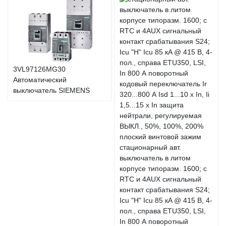
3VL97126MG30
Автоматический
выключатель SIEMENS
стационарный авт.
выключатель в литом
корпусе типоразм. 1600; с
RTC и 4AUX сигнальный
контакт срабатывания S24;
Icu "H" Icu 85 кA @ 415 В, 4-
пол., справа ETU350, LSI,
In 800 А поворотный