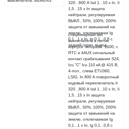
выключатель SIEMENS
стационарный авт.
выключатель в литом
корпусе типоразм. 1600; с
RTC и 4AUX сигнальный
контакт срабатывания S24;
Icu "C" Icu 110 кA @ 415 В,
4-пол., слева ETU360,
LSIG, In 800 А поворотный
кодовый переключатель Ir
320...800 А Isd 1...10 x In, Ii
1,5...15 x In защита
нейтрали, регулируемая
ВЫКЛ., 50%, 100%, 200%
защита от замыканий на
землю, отключаемая Ig
0,1...1 x In, tg 0,1...0,8 с