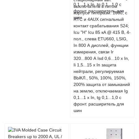
выключатель в литом
корпусе типоразм. 1600; с
RTC и 4AUX сигнальный
контакт срабатывания S24;
Icu "H" Icu 85 кA @ 415 В, 4-
пол., слева ETU660, LSIG,
In 800 А дисплей, функции
измерения, связи Ir
320...800 А Isd 0,6...10 x In,
Ii 1,5...15 x In защита
нейтрали, регулируемая
ВЫКЛ., 50%, 100%, 150%,
200% защита от замыканий
на землю, отключаемая Ig
0,1...1 x In, tg 0,1...1,0 с
фронт. расширитель для
шин