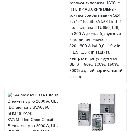
корпусе типоразм. 1600; с
RTC и 4AUX сигнальный
контакт срабатывания S24;
Icu "H" Icu 85 кA @ 415 В, 4-
пол., справа ETU650, LSI,
In 800 А дисплей, функции
измерения, связи Ir
320...800 А Isd 0,6...10 x In,
Ii 1,5...15 x In защита
нейтрали, регулируемая
ВЫКЛ., 50%, 100%, 150%,
200% задний вертикальный
вывод
3VA Molded Case Circuit
Breakers up to 2000 A, UL /