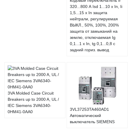
кодовый переключатель Ir
320...800 А Isd 1...10 x In, Ii
1,5...15 x In защита
нейтрали, регулируемая
ВЫКЛ., 50%, 100%, 200%
защита от замыканий на
землю, отключаемая Ig
0,1...1 x In, tg 0,1...0,8 с
задний гориз. вывод
3VA Molded Case Circuit
Breakers up to 2000 A, UL /
IEC Siemens 3VA6340-
3VL37253TA460AD1
0HM41-0AA0
Автоматический
выключатель SIEMENS