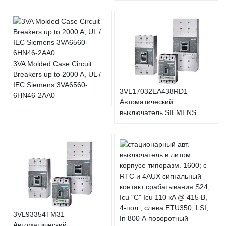
3VA Molded Case Circuit
Breakers up to 2000 A, UL /
IEC Siemens 3VA6560-
3VL17032EA438RD1
6HN46-2AA0
Автоматический
выключатель SIEMENS
3VL93354TM31
Автоматический