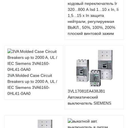
кодовый переключатель Ir
320...800 А Isd 1...10 x In, Ii
1,5...15 x In защита
нейтрали, регулируемая
ВЫКЛ., 50%, 100%, 200%
плоский винтовой зажим
3VA Molded Case Circuit
Breakers up to 2000 A, UL /
IEC Siemens 3VA6160-
3VL17081EA438JB1
0HL41-0AA0
Автоматический
выключатель SIEMENS