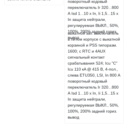
выкатной авт. выключатель
в литом корпусе с выкатной
корзиной и PSS типоразм.
1600; с RTC и 4AUX
сигнальный контакт
срабатывания S24; Icu "C"
Icu 110 кA @ 415 В, 4-пол.,
слева ETU350, LSI, In 800 А
поворотный кодовый
переключатель Ir 320...800
А Isd 1...10 x In, Ii 1,5...15 x
In защита нейтрали,
регулируемая ВЫКЛ., 50%,
100%, 200% задний гориз.
вывод