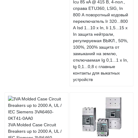
Icu 85 кA @ 415 В, 4-пол.,
справа ETU360, LSIG, In
800 А поворотный кодовый
переключатель Ir 320...800
А Isd 1...10 x In, Ii 1,5...15 x
In защита нейтрали,
регулируемая ВЫКЛ., 50%,
100%, 200% защита от
замыканий на землю,
отключаемая Ig 0,1...1 x In,
tg 0,1...0,8 с главные
контакты для выкатных
устройств
3VA Molded Case Circuit
Breakers up to 2000 A, UL /
IEC Siemens 3VA6460-