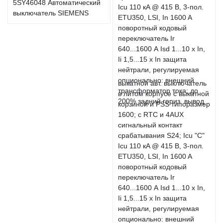
5SY46048 Автоматический
выключатель SIEMENS
выкатной авт. выключатель
в литом корпусе с выкатной
корзиной и PSS типоразмер
1600; с RTC и 4AUX
сигнальный контакт
срабатывания S24; Icu "C"
Icu 110 кA @ 415 В, 3-пол.
ETU350, LSI, In 1600 A
поворотный кодовый
переключатель Ir
640...1600 А Isd 1...10 x In,
Ii 1,5...15 x In защита
нейтрали, регулируемая
опционально: внешний