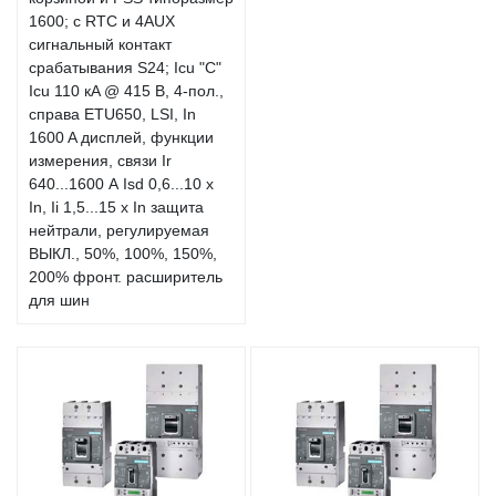
1600; с RTC и 4AUX
сигнальный контакт
срабатывания S24; Icu "C"
Icu 110 кA @ 415 В, 4-пол.,
справа ETU650, LSI, In
1600 A дисплей, функции
измерения, связи Ir
640...1600 А Isd 0,6...10 x
In, Ii 1,5...15 x In защита
нейтрали, регулируемая
ВЫКЛ., 50%, 100%, 150%,
200% фронт. расширитель
для шин