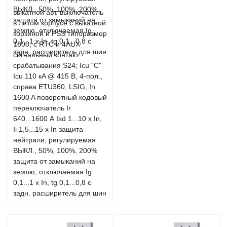
выкатной авт. выключатель
в литом корпусе с выкатной
корзиной и PSS типоразмер
1600; с RTC и 4AUX
сигнальный контакт
срабатывания S24; Icu "C"
Icu 110 кA @ 415 В, 4-пол.,
справа ETU360, LSIG, In
1600 A поворотный кодовый
переключатель Ir
640...1600 А Isd 1...10 x In,
Ii 1,5...15 x In защита
нейтрали, регулируемая
ВЫКЛ., 50%, 100%, 200%
защита от замыканий на
землю, отключаемая Ig
0,1...1 x In, tg 0,1...0,8 с
задн. расширитель для шин