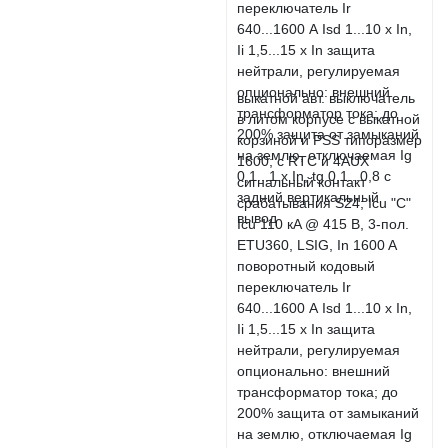
выкатной авт. выключатель
в литом корпусе с выкатной
корзиной и PSS типоразмер
1600; с RTC и 4AUX
сигнальный контакт
срабатывания S24; Icu "C"
Icu 110 кA @ 415 В, 3-пол.
ETU360, LSIG, In 1600 A
поворотный кодовый
переключатель Ir
640...1600 А Isd 1...10 x In,
Ii 1,5...15 x In защита
нейтрали, регулируемая
опционально: внешний
трансформатор тока; до
200% защита от замыканий
на землю, отключаемая Ig