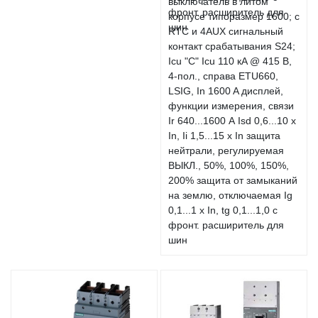
выключатель в литом
корпусе типоразмер 1600; с
RTC и 4AUX сигнальный
контакт срабатывания S24;
Icu "C" Icu 110 кA @ 415 В,
4-пол., справа ETU660,
LSIG, In 1600 A дисплей,
функции измерения, связи
Ir 640...1600 А Isd 0,6...10 x
In, Ii 1,5...15 x In защита
нейтрали, регулируемая
ВЫКЛ., 50%, 100%, 150%,
200% защита от замыканий
на землю, отключаемая Ig
0,1...1 x In, tg 0,1...1,0 с
фронт. расширитель для
шин