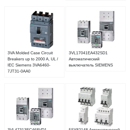
3VA Molded Case Circuit
3VL17041EA432SD1
Breakers up to 2000 A, UL /
Автоматический
IEC Siemens 3VA6460-
выключатель SIEMENS
7JT31-0AA0
3VL47313EC468VD1
5SY82148 Автоматический