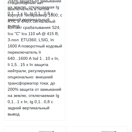
стационарный авт.
выключатель в литом
корпусе типоразмер 1600; с
RTC и 4AUX сигнальный
контакт срабатывания S24;
Icu "C" Icu 110 кA @ 415 В,
3-пол. ETU360, LSIG, In
1600 A поворотный кодовый
переключатель Ir
640...1600 А Isd 1...10 x In,
Ii 1,5...15 x In защита
нейтрали, регулируемая
опционально: внешний
трансформатор тока; до
200% защита от замыканий
на землю, отключаемая Ig
0,1...1 x In, tg 0,1...0,8 с
задний вертикальный
вывод