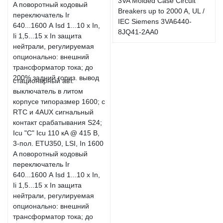
3VA Molded Case Circuit
Breakers up to 2000 A, UL /
IEC Siemens 3VA6440-
8JQ41-2AA0
стационарный авт.
выключатель в литом
корпусе типоразмер 1600; с
RTC и 4AUX сигнальный
контакт срабатывания S24;
Icu "C" Icu 110 кA @ 415 В,
3-пол. ETU350, LSI, In 1600
A поворотный кодовый
переключатель Ir
640...1600 А Isd 1...10 x In,
Ii 1,5...15 x In защита
нейтрали, регулируемая
опционально: внешний
трансформатор тока; до