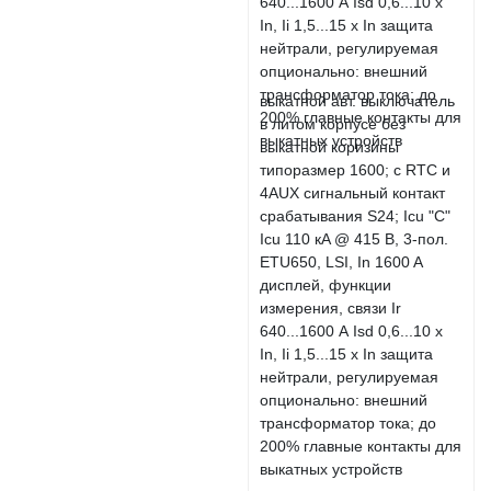
выкатной авт. выключатель
в литом корпусе без
выкатной коризины
типоразмер 1600; с RTC и
4AUX сигнальный контакт
срабатывания S24; Icu "C"
Icu 110 кA @ 415 В, 3-пол.
ETU650, LSI, In 1600 A
дисплей, функции
измерения, связи Ir
640...1600 А Isd 0,6...10 x
In, Ii 1,5...15 x In защита
нейтрали, регулируемая
опционально: внешний
трансформатор тока; до
200% главные контакты для
выкатных устройств