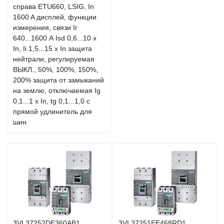
справа ETU660, LSIG, In
1600 A дисплей, функции
измерения, связи Ir
640...1600 А Isd 0,6...10 x
In, Ii 1,5...15 x In защита
нейтрали, регулируемая
ВЫКЛ., 50%, 100%, 150%,
200% защита от замыканий
на землю, отключаемая Ig
0,1...1 x In, tg 0,1...1,0 с
прямой удлинитель для
шин
3VL37252DE360AB1
3VL37251EE468RD1