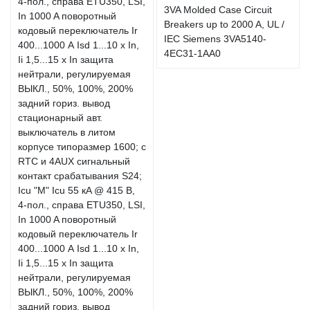
3VA Molded Case Circuit
Breakers up to 2000 A, UL /
IEC Siemens 3VA5140-
4EC31-1AA0
стационарный авт.
выключатель в литом
корпусе типоразмер 1600; с
RTC и 4AUX сигнальный
контакт срабатывания S24;
Icu "M" Icu 55 кA @ 415 В,
4-пол., справа ETU350, LSI,
In 1000 A поворотный
кодовый переключатель Ir
400...1000 А Isd 1...10 x In,
Ii 1,5...15 x In защита
нейтрали, регулируемая
ВЫКЛ., 50%, 100%, 200%
задний гориз. вывод