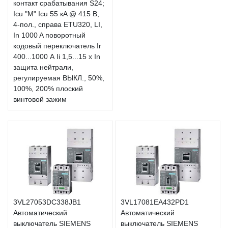
контакт срабатывания S24;
Icu "M" Icu 55 кA @ 415 В,
4-пол., справа ETU320, LI,
In 1000 A поворотный
кодовый переключатель Ir
400...1000 А Ii 1,5...15 x In
защита нейтрали,
регулируемая ВЫКЛ., 50%,
100%, 200% плоский
винтовой зажим
3VL27053DC338JB1
3VL17081EA432PD1
Автоматический
Автоматический
выключатель SIEMENS
выключатель SIEMENS