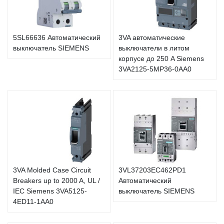
5SL66636 Автоматический
3VA автоматические
выключатель SIEMENS
выключатели в литом
корпусе до 250 A Siemens
3VA2125-5MP36-0AA0
3VA Molded Case Circuit
3VL37203EC462PD1
Breakers up to 2000 A, UL /
Автоматический
IEC Siemens 3VA5125-
выключатель SIEMENS
4ED11-1AA0