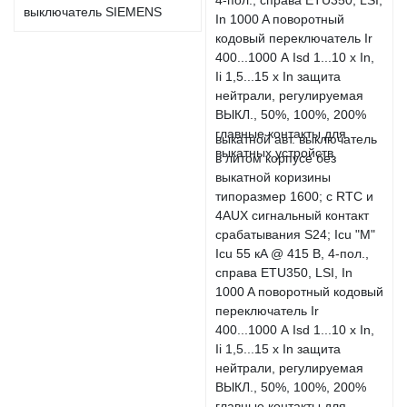
выключатель SIEMENS
выкатной авт. выключатель
в литом корпусе без
выкатной коризины
типоразмер 1600; с RTC и
4AUX сигнальный контакт
срабатывания S24; Icu "M"
Icu 55 кA @ 415 В, 4-пол.,
справа ETU350, LSI, In
1000 A поворотный кодовый
переключатель Ir
400...1000 А Isd 1...10 x In,
Ii 1,5...15 x In защита
нейтрали, регулируемая
ВЫКЛ., 50%, 100%, 200%
главные контакты для