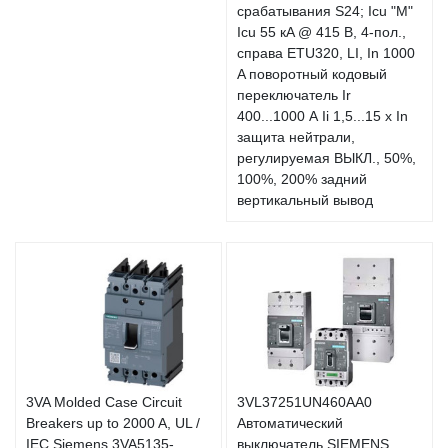
срабатывания S24; Icu "M"
Icu 55 кA @ 415 В, 4-пол.,
справа ETU320, LI, In 1000
A поворотный кодовый
переключатель Ir
400...1000 А Ii 1,5...15 x In
защита нейтрали,
регулируемая ВЫКЛ., 50%,
100%, 200% задний
вертикальный вывод
3VA Molded Case Circuit
3VL37251UN460AA0
Breakers up to 2000 A, UL /
Автоматический
IEC Siemens 3VA5135-
выключатель SIEMENS