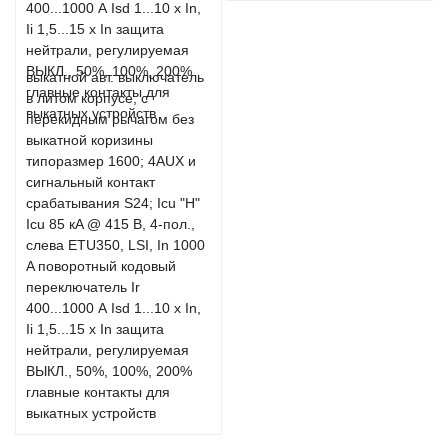
выкатной авт. выключатель
в литом корпусе, с
перекидным рычагом без
выкатной коризины
типоразмер 1600; 4AUX и
сигнальный контакт
срабатывания S24; Icu "H"
Icu 85 кA @ 415 В, 4-пол.,
слева ETU350, LSI, In 1000
A поворотный кодовый
переключатель Ir
400...1000 А Isd 1...10 x In,
Ii 1,5...15 x In защита
нейтрали, регулируемая
ВЫКЛ., 50%, 100%, 200%
главные контакты для
выкатных устройств