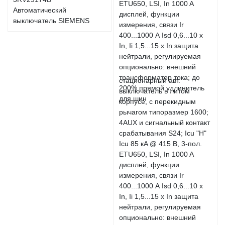
Автоматический
выключатель SIEMENS
стационарный авт.
выключатель в литом
корпусе, с перекидным
рычагом типоразмер 1600;
4AUX и сигнальный контакт
срабатывания S24; Icu "H"
Icu 85 кA @ 415 В, 3-пол.
ETU650, LSI, In 1000 A
дисплей, функции
измерения, связи Ir
400...1000 А Isd 0,6...10 x
In, Ii 1,5...15 x In защита
нейтрали, регулируемая
опционально: внешний