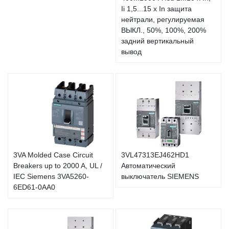
Ii 1,5...15 x In защита
нейтрали, регулируемая
ВЫКЛ., 50%, 100%, 200%
задний вертикальный
вывод
3VA Molded Case Circuit
3VL47313EJ462HD1
Breakers up to 2000 A, UL /
Автоматический
IEC Siemens 3VA5260-
выключатель SIEMENS
6ED61-0AA0