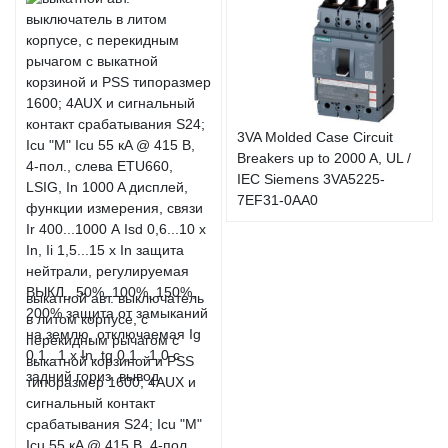
3VA Molded Case Circuit
Breakers up to 2000 A, UL /
IEC Siemens 3VA5225-
7EF31-0AA0
выкатной авт. выключатель
в литом корпусе, с
перекидным рычагом с
выкатной корзиной и PSS
типоразмер 1600; 4AUX и
сигнальный контакт
срабатывания S24; Icu "M"
Icu 55 кA @ 415 В, 4-пол.,