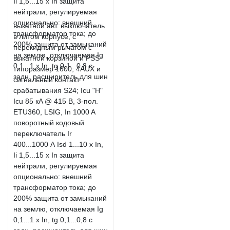
выкатной авт. выключатель
в литом корпусе, с
перекидным рычагом с
выкатной корзиной и PSS
типоразмер 1600; 4AUX и
сигнальный контакт
срабатывания S24; Icu "H"
Icu 85 кA @ 415 В, 3-пол.
ETU360, LSIG, In 1000 A
поворотный кодовый
переключатель Ir
400...1000 А Isd 1...10 x In,
Ii 1,5...15 x In защита
нейтрали, регулируемая
опционально: внешний
трансформатор тока; до
200% защита от замыканий
на землю, отключаемая Ig
0,1...1 x In, tg 0,1...0,8 с