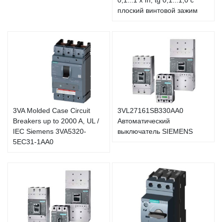
0,1...1 x In, tg 0,1...1,0 с
плоский винтовой зажим
3VA Molded Case Circuit
3VL27161SB330AA0
Breakers up to 2000 A, UL /
Автоматический
IEC Siemens 3VA5320-
выключатель SIEMENS
5EC31-1AA0