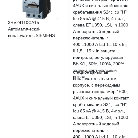
3RV24110CA15
Автоматический
выключатель SIEMENS
стационарный авт.
выключатель в литом
корпусе, с перекидным
рычагом типоразмер 1600;
4AUX и сигнальный контакт
срабатывания S24; Icu "H"
Icu 85 кA @ 415 В, 4-пол.,
слева ETU350, LSI, In 1000
A поворотный кодовый
переключатель Ir
400...1000 А Isd 1...10 x In,