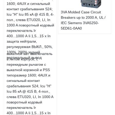
3VA Molded Case Circuit
Breakers up to 2000 A, UL /
IEC Siemens 3VA5250-
5ED61-0AA0
выкатной авт. выключатель
в литом корпусе, с
перекидным рычагом с
выкатной корзиной и PSS
типоразмер 1600; 4AUX и
сигнальный контакт
срабатывания S24; Icu "H"
Icu 85 кA @ 415 В, 4-пол.,
слева ETU320, LI, In 1000 A
поворотный кодовый
переключатель Ir
400...1000 А Ii 1,5...15 x In