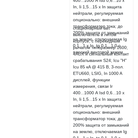
стационарный авт.
выключатель в литом
корпусе, с перекидным
рычагом типоразмер 1600;
4AUX и сигнальный контакт
срабатывания S24; Icu "H"
Icu 85 кA @ 415 В, 3-пол.
ETU660, LSIG, In 1000 A
дисплей, функции
измерения, связи Ir
400...1000 А Isd 0,6...10 x
In, Ii 1,5...15 x In защита
нейтрали, регулируемая
опционально: внешний
трансформатор тока; до
200% защита от замыканий
на землю, отключаемая Ig