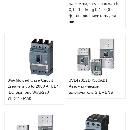
на землю, отключаемая Ig
0,1...1 x In, tg 0,1...0,8 с
фронт. расширитель для
шин
3VA Molded Case Circuit
3VL47312DK360AB1
Breakers up to 2000 A, UL /
Автоматический
IEC Siemens 3VA5270-
выключатель SIEMENS
7ED61-0AA0