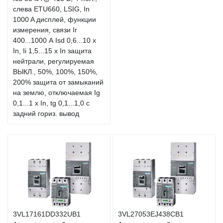
слева ETU660, LSIG, In
1000 A дисплей, функции
измерения, связи Ir
400...1000 А Isd 0,6...10 x
In, Ii 1,5...15 x In защита
нейтрали, регулируемая
ВЫКЛ., 50%, 100%, 150%,
200% защита от замыканий
на землю, отключаемая Ig
0,1...1 x In, tg 0,1...1,0 с
задний гориз. вывод
3VL17161DD332UB1
3VL27053EJ438CB1