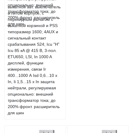
выкатной авт. выключатель
в литом корпусе, с
перекидным рычагом с
выкатной корзиной и PSS
типоразмер 1600; 4AUX и
сигнальный контакт
срабатывания S24; Icu "H"
Icu 85 кA @ 415 В, 3-пол.
ETU650, LSI, In 1000 A
дисплей, функции
измерения, связи Ir
400...1000 А Isd 0,6...10 x
In, Ii 1,5...15 x In защита
нейтрали, регулируемая
опционально: внешний
трансформатор тока; до
200% фронт. расширитель
для шин