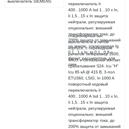
выключатель SIEMENS
стационарный авт.
выключатель в литом
корпусе, с перекидным
рычагом типоразмер 1600;
4AUX и сигнальный контакт
срабатывания S24; Icu "H"
Icu 85 кA @ 415 В, 3-пол.
ETU360, LSIG, In 1000 A
поворотный кодовый
переключатель Ir
400...1000 А Isd 1...10 x In,
Ii 1,5...15 x In защита
нейтрали, регулируемая
опционально: внешний
трансформатор тока; до
200% защита от замыканий