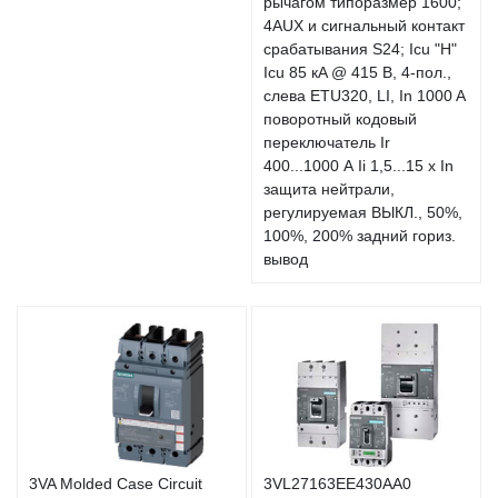
рычагом типоразмер 1600;
4AUX и сигнальный контакт
срабатывания S24; Icu "H"
Icu 85 кA @ 415 В, 4-пол.,
слева ETU320, LI, In 1000 A
поворотный кодовый
переключатель Ir
400...1000 А Ii 1,5...15 x In
защита нейтрали,
регулируемая ВЫКЛ., 50%,
100%, 200% задний гориз.
вывод
3VA Molded Case Circuit
3VL27163EE430AA0