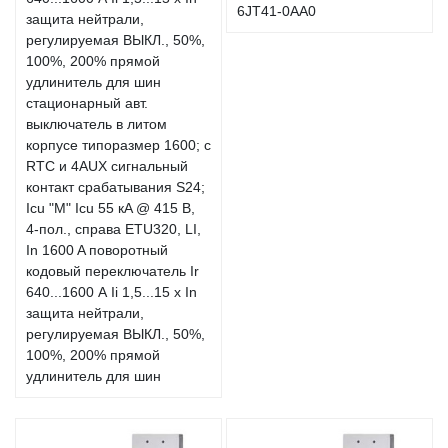
6JT41-0AA0
стационарный авт.
выключатель в литом
корпусе типоразмер 1600; с
RTC и 4AUX сигнальный
контакт срабатывания S24;
Icu "M" Icu 55 кA @ 415 В,
4-пол., справа ETU320, LI,
In 1600 A поворотный
кодовый переключатель Ir
640...1600 А Ii 1,5...15 x In
защита нейтрали,
регулируемая ВЫКЛ., 50%,
100%, 200% прямой
удлинитель для шин