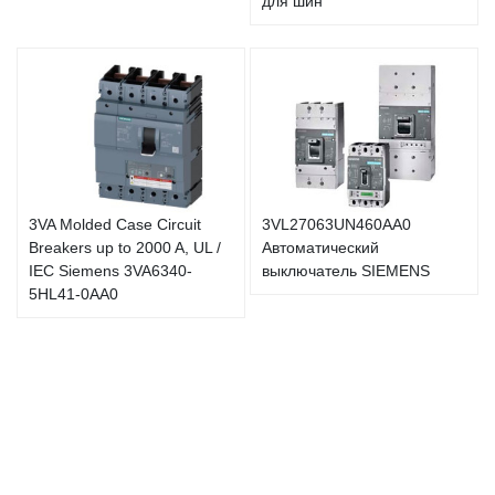
для шин
3VA Molded Case Circuit
3VL27063UN460AA0
Breakers up to 2000 A, UL /
Автоматический
IEC Siemens 3VA6340-
выключатель SIEMENS
5HL41-0AA0