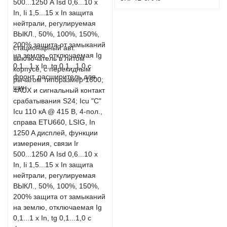
стационарный авт.
выключатель в литом
корпусе, с перекидным
рычагом типоразмер 1600;
4AUX и сигнальный контакт
срабатывания S24; Icu "C"
Icu 110 кA @ 415 В, 4-пол.,
справа ETU660, LSIG, In
1250 A дисплей, функции
измерения, связи Ir
500...1250 А Isd 0,6...10 x
In, Ii 1,5...15 x In защита
нейтрали, регулируемая
ВЫКЛ., 50%, 100%, 150%,
200% защита от замыканий
на землю, отключаемая Ig
0,1...1 x In, tg 0,1...1,0 с