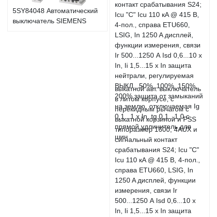
5SY84048 Автоматический
выключатель SIEMENS
выкатной авт. выключатель
в литом корпусе, с
перекидным рычагом с
выкатной корзиной и PSS
типоразмер 1600; 4AUX и
сигнальный контакт
срабатывания S24; Icu "C"
Icu 110 кA @ 415 В, 4-пол.,
справа ETU660, LSIG, In
1250 A дисплей, функции
измерения, связи Ir
500...1250 А Isd 0,6...10 x
In, Ii 1,5...15 x In защита