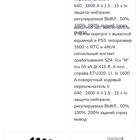
выкатной авт. выключатель
в литом корпусе с выкатной
корзиной и PSS типоразмер
1600; с RTC и 4AUX
сигнальный контакт
срабатывания S24; Icu "M"
Icu 55 кA @ 415 В, 4-пол.,
справа ETU320, LI, In 1600
A поворотный кодовый
переключатель Ir
640...1600 А Ii 1,5...15 x In
защита нейтрали,
регулируемая ВЫКЛ., 50%,
100%, 200% задний гориз.
вывод