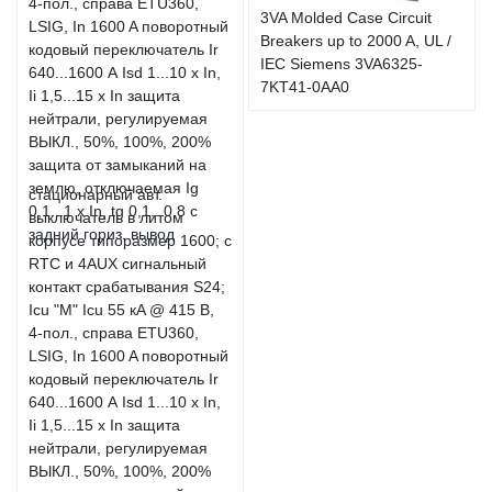
3VA Molded Case Circuit
Breakers up to 2000 A, UL /
IEC Siemens 3VA6325-
7KT41-0AA0
стационарный авт.
выключатель в литом
корпусе типоразмер 1600; с
RTC и 4AUX сигнальный
контакт срабатывания S24;
Icu "M" Icu 55 кA @ 415 В,
4-пол., справа ETU360,
LSIG, In 1600 A поворотный
кодовый переключатель Ir
640...1600 А Isd 1...10 x In,
Ii 1,5...15 x In защита
нейтрали, регулируемая
ВЫКЛ., 50%, 100%, 200%