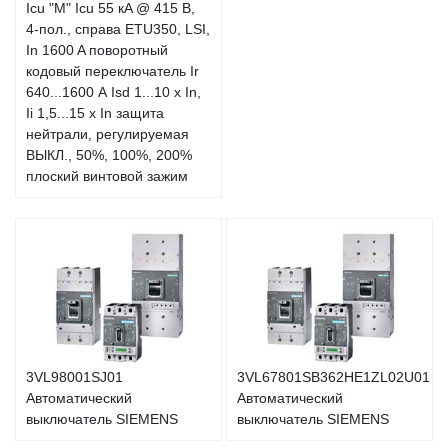
Icu "M" Icu 55 кA @ 415 В,
4-пол., справа ETU350, LSI,
In 1600 A поворотный
кодовый переключатель Ir
640...1600 А Isd 1...10 x In,
Ii 1,5...15 x In защита
нейтрали, регулируемая
ВЫКЛ., 50%, 100%, 200%
плоский винтовой зажим
3VL98001SJ01
3VL67801SB362HE1ZL02U01
Автоматический
Автоматический
выключатель SIEMENS
выключатель SIEMENS