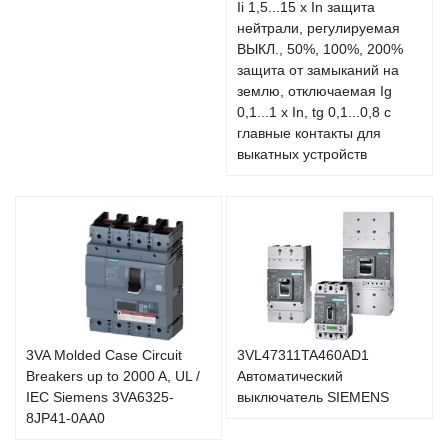
Ii 1,5...15 x In защита
нейтрали, регулируемая
ВЫКЛ., 50%, 100%, 200%
защита от замыканий на
землю, отключаемая Ig
0,1...1 x In, tg 0,1...0,8 с
главные контакты для
выкатных устройств
3VA Molded Case Circuit
3VL47311TA460AD1
Breakers up to 2000 A, UL /
Автоматический
IEC Siemens 3VA6325-
выключатель SIEMENS
8JP41-0AA0