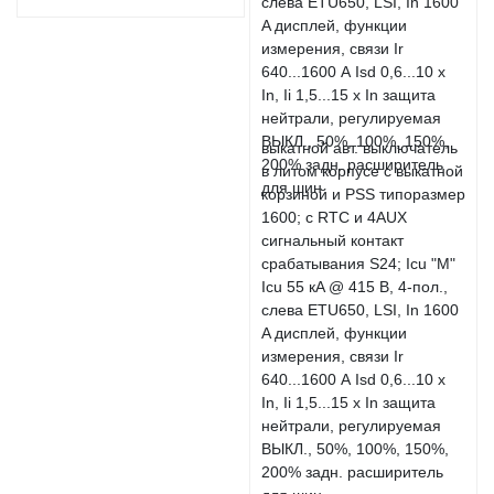
выкатной авт. выключатель
в литом корпусе с выкатной
корзиной и PSS типоразмер
1600; с RTC и 4AUX
сигнальный контакт
срабатывания S24; Icu "M"
Icu 55 кA @ 415 В, 4-пол.,
слева ETU650, LSI, In 1600
A дисплей, функции
измерения, связи Ir
640...1600 А Isd 0,6...10 x
In, Ii 1,5...15 x In защита
нейтрали, регулируемая
ВЫКЛ., 50%, 100%, 150%,
200% задн. расширитель