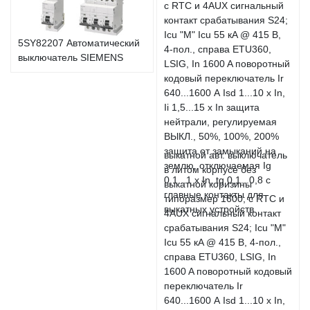
5SY82207 Автоматический
выключатель SIEMENS
выкатной авт. выключатель
в литом корпусе без
выкатной коризины
типоразмер 1600; с RTC и
4AUX сигнальный контакт
срабатывания S24; Icu "M"
Icu 55 кA @ 415 В, 4-пол.,
справа ETU360, LSIG, In
1600 A поворотный кодовый
переключатель Ir
640...1600 А Isd 1...10 x In,