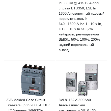
Icu 55 кA @ 415 В, 4-пол.,
справа ETU350, LSI, In
1600 A поворотный кодовый
переключатель Ir
640...1600 А Isd 1...10 x In,
Ii 1,5...15 x In защита
нейтрали, регулируемая
ВЫКЛ., 50%, 100%, 200%
задний вертикальный
вывод
3VA Molded Case Circuit
3VL81162VJ300AA0
Breakers up to 2000 A, UL /
Автоматический
IEC Siemens 3VA6325-
выключатель SIEMENS