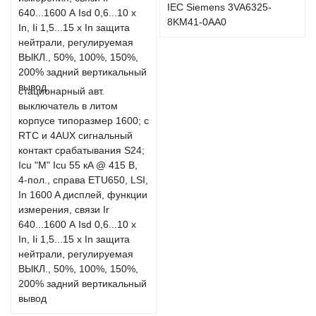
IEC Siemens 3VA6325-
8KM41-0AA0
стационарный авт.
выключатель в литом
корпусе типоразмер 1600; с
RTC и 4AUX сигнальный
контакт срабатывания S24;
Icu "M" Icu 55 кA @ 415 В,
4-пол., справа ETU650, LSI,
In 1600 A дисплей, функции
измерения, связи Ir
640...1600 А Isd 0,6...10 x
In, Ii 1,5...15 x In защита
нейтрали, регулируемая
ВЫКЛ., 50%, 100%, 150%,
200% задний вертикальный
вывод