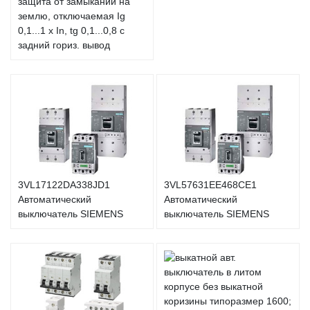
защита от замыканий на
землю, отключаемая Ig
0,1...1 x In, tg 0,1...0,8 с
задний гориз. вывод
3VL17122DA338JD1
3VL57631EE468CE1
Автоматический
Автоматический
выключатель SIEMENS
выключатель SIEMENS