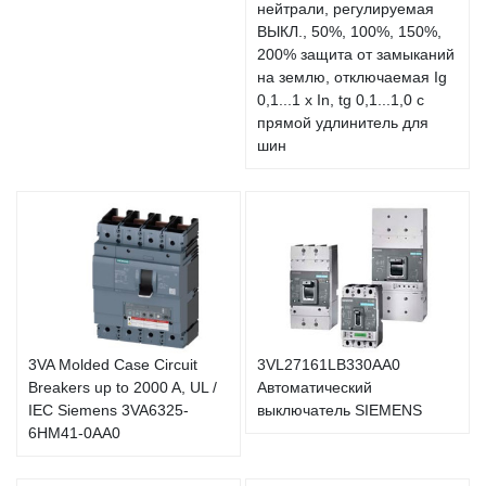
нейтрали, регулируемая
ВЫКЛ., 50%, 100%, 150%,
200% защита от замыканий
на землю, отключаемая Ig
0,1...1 x In, tg 0,1...1,0 с
прямой удлинитель для
шин
3VA Molded Case Circuit
3VL27161LB330AA0
Breakers up to 2000 A, UL /
Автоматический
IEC Siemens 3VA6325-
выключатель SIEMENS
6HM41-0AA0