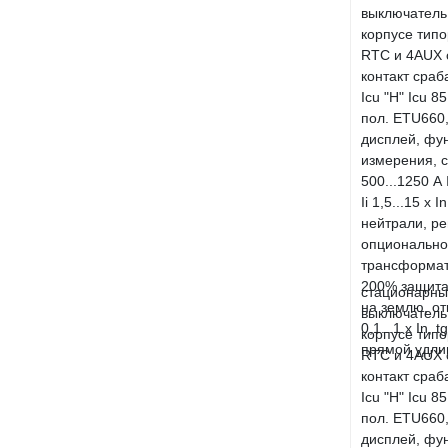
стационарный
выключатель
корпусе типо
RTC и 4AUX 
контакт сраб
Icu "H" Icu 8
пол. ETU660,
дисплей, фу