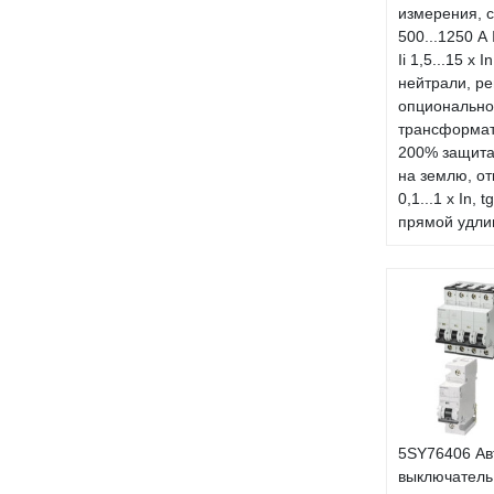
измерения, с
500...1250 А I
Ii 1,5...15 x 
нейтрали, р
опционально
трансформат
200% защита
на землю, о
0,1...1 x In, t
прямой удли
5SY76406 Ав
выключател