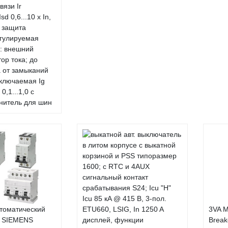
вязи Ir
sd 0,6...10 x In,
In защита
егулируемая
: внешний
ор тока; до
 от замыканий
тключаемая Ig
g 0,1...1,0 с
нитель для шин
томатический
3VA M
ь SIEMENS
Break