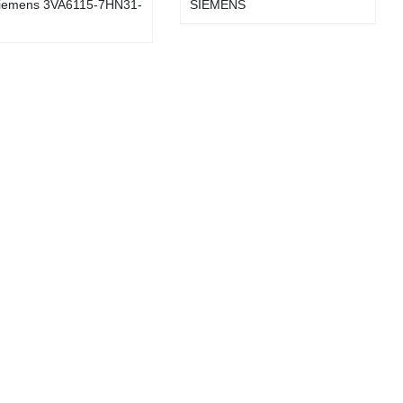
iemens 3VA6115-7HN31-
SIEMENS