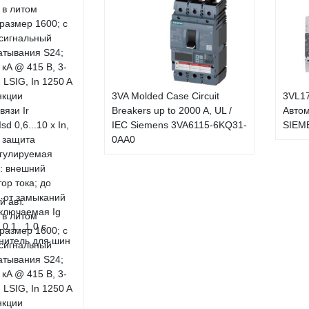
3VA Molded Case Circuit
3VL1
Breakers up to 2000 A, UL /
Автом
IEC Siemens 3VA6115-6KQ31-
SIEM
0AA0
 авт.
 в литом
размер 1600; с
сигнальный
атывания S24;
5 кA @ 415 В, 3-
 LSIG, In 1250 A
нкции