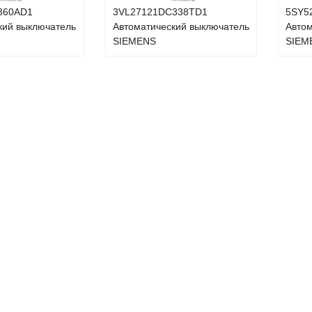
360AD1
3VL27121DC338TD1
5SY5
кий выключатель
Автоматический выключатель
Автом
SIEMENS
SIEM