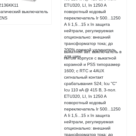
2136KK11
атический выключатель
ENS
выкатной авт. выключатель в
литом корпусе с выкатной
корзиной и PSS типоразмер
1600; с RTC и 4AUX
сигнальный контакт
срабатывания S24; Icu "C"
Icu 110 кA @ 415 В, 3-пол.
ETU320, LI, In 1250 A
поворотный кодовый
переключатель Ir 500...1250
А Ii 1,5...15 x In защита
нейтрали, регулируемая
опционально: внешний
трансформатор тока; до