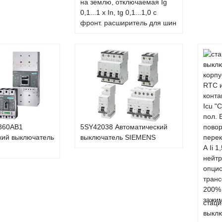
на землю, отключаемая Ig
0,1...1 x In, tg 0,1...1,0 с
фронт. расширитель для шин
360AB1
5SY42038 Автоматический
кий выключатель
выключатель SIEMENS
стаци
выклю