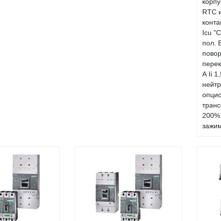
корпу
RTC 
конта
Icu "
пол. 
пово
перек
А Ii 1
нейтр
опци
транс
200% 
зажи