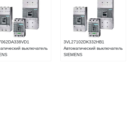
7062DA338VD1
3VL27102DK332HB1
атический выключатель
Автоматический выключатель
ENS
SIEMENS