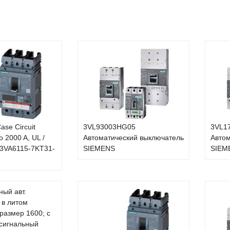
ase Circuit
3VL93003HG05
3VL1
o 2000 A, UL /
Автоматический выключатель
Автом
 3VA6115-7KT31-
SIEMENS
SIEM