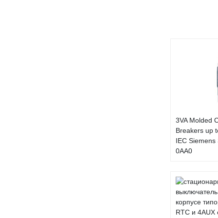
3VA Molded C
Breakers up t
IEC Siemens
0AA0