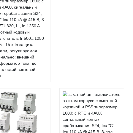
се типоразмер 1600; с
и 4AUX сигнальный
кт срабатывания S24;
C" Icu 110 кA @ 415 В, 3-
ETU320, LI, In 1250 A
ротный кодовый
лючатель Ir 500...1250
,5...15 x In защита
али, регулируемая
онально: внешний
форматор тока; до
плоский винтовой
м