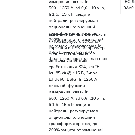
IEC S
0AA0
выкатной авт. выключатель в
литом корпусе с выкатной
корзиной и PSS типоразмер
1600; с RTC и 4AUX
сигнальный контакт
срабатывания S24; Icu "H"
Icu 85 кA @ 415 В, 3-пол.
ETU660, LSIG, In 1250 A
дисплей, функции
измерения, связи Ir
500...1250 А Isd 0,6...10 x In,
Ii 1,5...15 x In защита
нейтрали, регулируемая
опционально: внешний
трансформатор тока; до
200% защита от замыканий