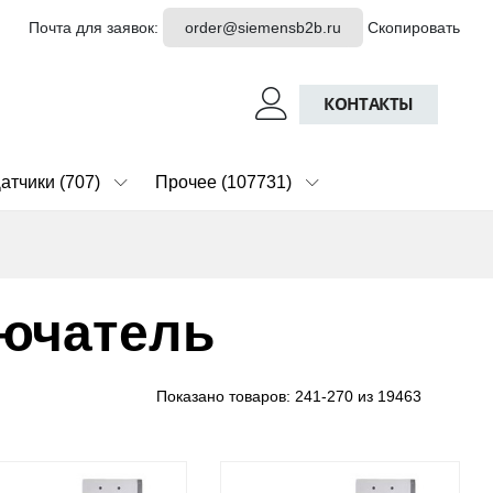
Почта для заявок:
order@siemensb2b.ru
Скопировать
КОНТАКТЫ
атчики (707)
Прочее (107731)
ючатель
Показано товаров:
241-270 из 19463