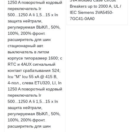
Breakers up to 2000 A, UL /
IEC Siemens 3VA5450-
7GC41-0AA0
стационарный авт.
выключатель в литом
корпусе типоразмер 1600; с
RTC и 4AUX сигнальный
контакт срабатывания S24;
Icu "M" Icu 55 кA @ 415 В,
4-пол., слева ETU320, LI, In
1250 A поворотный кодовый
переключатель Ir
500...1250 А Ii 1,5...15 x In
защита нейтрали,
регулируемая ВЫКЛ., 50%,
100%, 200% фронт.
расширитель для шин