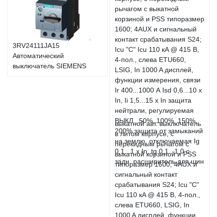
3RV24111JA15
Автоматический
выключатель SIEMENS
выкатной авт. выключатель
в литом корпусе, с
перекидным рычагом с
выкатной корзиной и PSS
типоразмер 1600; 4AUX и
сигнальный контакт
срабатывания S24; Icu "C"
Icu 110 кA @ 415 В, 4-пол.,
слева ETU660, LSIG, In
1000 A дисплей, функции