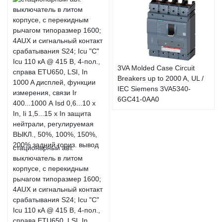
3VA Molded Case Circuit
Breakers up to 2000 A, UL /
IEC Siemens 3VA5340-
6GC41-0AA0
стационарный авт.
выключатель в литом
корпусе, с перекидным
рычагом типоразмер 1600;
4AUX и сигнальный контакт
срабатывания S24; Icu "C"
Icu 110 кA @ 415 В, 4-пол.,
справа ETU650, LSI, In