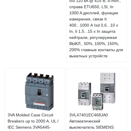
Icu 110 кA @ 415 В, 4-пол.,
справа ETU650, LSI, In
1000 A дисплей, функции
измерения, связи Ir
400...1000 А Isd 0,6...10 x
In, Ii 1,5...15 x In защита
нейтрали, регулируемая
ВЫКЛ., 50%, 100%, 150%,
200% главные контакты для
выкатных устройств
3VA Molded Case Circuit
3VL47401EC468JA0
Breakers up to 2000 A, UL /
Автоматический
IEC Siemens 3VA5445-
выключатель SIEMENS