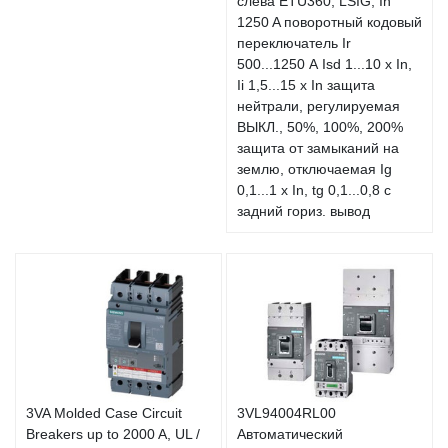
слева ETU360, LSIG, In
1250 A поворотный кодовый
переключатель Ir
500...1250 А Isd 1...10 x In,
Ii 1,5...15 x In защита
нейтрали, регулируемая
ВЫКЛ., 50%, 100%, 200%
защита от замыканий на
землю, отключаемая Ig
0,1...1 x In, tg 0,1...0,8 с
задний гориз. вывод
3VA Molded Case Circuit
3VL94004RL00
Breakers up to 2000 A, UL /
Автоматический