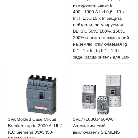
измерения, связи Ir
400...1000 А Isd 0,6...10 x
In, Ii 1,5...15 x In защита
нейтрали, регулируемая
ВЫКЛ., 50%, 100%, 150%,
200% защита от замыканий
на землю, отключаемая Ig
0,1...1 x In, tg 0,1...1,0 с
задн. расширитель для шин
3VA Molded Case Circuit
3VL77103UJ460AA0
Breakers up to 2000 A, UL /
Автоматический
IEC Siemens 3VA5450-
выключатель SIEMENS