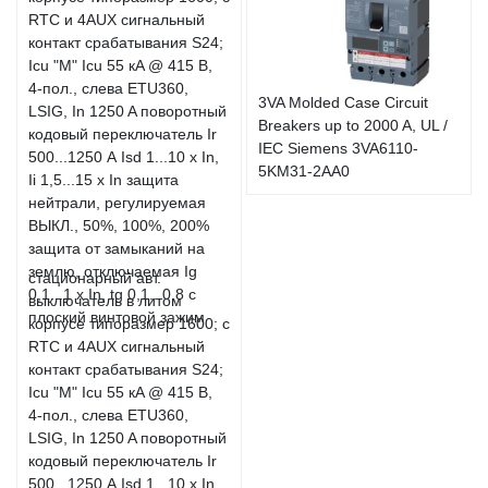
3VA Molded Case Circuit
Breakers up to 2000 A, UL /
IEC Siemens 3VA6110-
5KM31-2AA0
стационарный авт.
выключатель в литом
корпусе типоразмер 1600; с
RTC и 4AUX сигнальный
контакт срабатывания S24;
Icu "M" Icu 55 кA @ 415 В,
4-пол., слева ETU360,
LSIG, In 1250 A поворотный
кодовый переключатель Ir
500...1250 А Isd 1...10 x In,