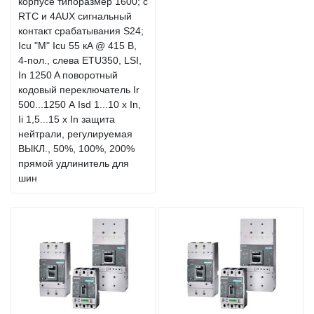
корпусе типоразмер 1600; с
RTC и 4AUX сигнальный
контакт срабатывания S24;
Icu "M" Icu 55 кA @ 415 В,
4-пол., слева ETU350, LSI,
In 1250 A поворотный
кодовый переключатель Ir
500...1250 А Isd 1...10 x In,
Ii 1,5...15 x In защита
нейтрали, регулируемая
ВЫКЛ., 50%, 100%, 200%
прямой удлинитель для
шин