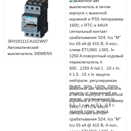
3RV20111CA10ZW97
Автоматический
выключатель SIEMENS
выкатной авт. выключатель
в литом корпусе с выкатной
корзиной и PSS типоразмер
1600; с RTC и 4AUX
сигнальный контакт
срабатывания S24; Icu "M"
Icu 55 кA @ 415 В, 4-пол.,