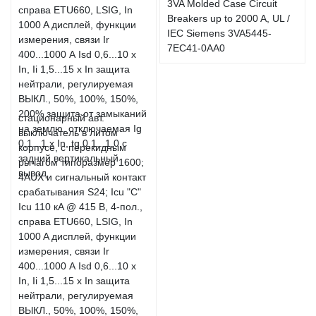
3VA Molded Case Circuit
Breakers up to 2000 A, UL /
IEC Siemens 3VA5445-
7EC41-0AA0
стационарный авт.
выключатель в литом
корпусе, с перекидным
рычагом типоразмер 1600;
4AUX и сигнальный контакт
срабатывания S24; Icu "C"
Icu 110 кA @ 415 В, 4-пол.,
справа ETU660, LSIG, In
1000 A дисплей, функции
измерения, связи Ir
400...1000 А Isd 0,6...10 x
In, Ii 1,5...15 x In защита
нейтрали, регулируемая
ВЫКЛ., 50%, 100%, 150%,