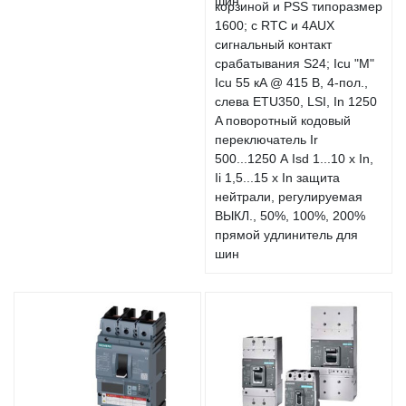
корзиной и PSS типоразмер
1600; с RTC и 4AUX
сигнальный контакт
срабатывания S24; Icu "M"
Icu 55 кA @ 415 В, 4-пол.,
слева ETU350, LSI, In 1250
A поворотный кодовый
переключатель Ir
500...1250 А Isd 1...10 x In,
Ii 1,5...15 x In защита
нейтрали, регулируемая
ВЫКЛ., 50%, 100%, 200%
прямой удлинитель для
шин