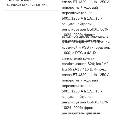
выключатель SIEMENS
выкатной авт. выключатель
в литом корпусе с выкатной
корзиной и PSS типоразмер
1600; с RTC и 4AUX
сигнальный контакт
срабатывания S24; Icu "M"
Icu 55 кA @ 415 В, 4-пол.,
слева ETU320, LI, In 1250 A
поворотный кодовый
переключатель Ir
500...1250 А Ii 1,5...15 x In
защита нейтрали,
регулируемая ВЫКЛ., 50%,
100%, 200% фронт.
расширитель для шин