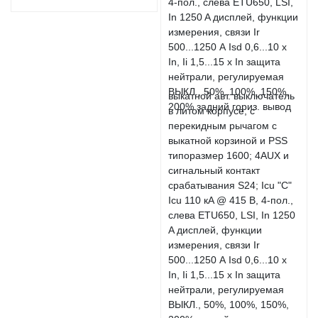
выкатной авт. выключатель
в литом корпусе, с
перекидным рычагом с
выкатной корзиной и PSS
типоразмер 1600; 4AUX и
сигнальный контакт
срабатывания S24; Icu "C"
Icu 110 кA @ 415 В, 4-пол.,
слева ETU650, LSI, In 1250
A дисплей, функции
измерения, связи Ir
500...1250 А Isd 0,6...10 x
In, Ii 1,5...15 x In защита
нейтрали, регулируемая
ВЫКЛ., 50%, 100%, 150%,