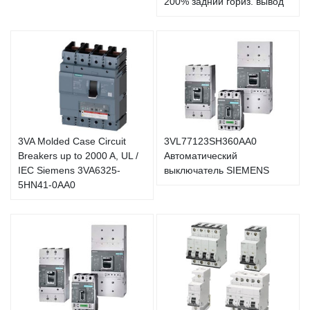
200% задний гориз. вывод
3VA Molded Case Circuit
3VL77123SH360AA0
Breakers up to 2000 A, UL /
Автоматический
IEC Siemens 3VA6325-
выключатель SIEMENS
5HN41-0AA0