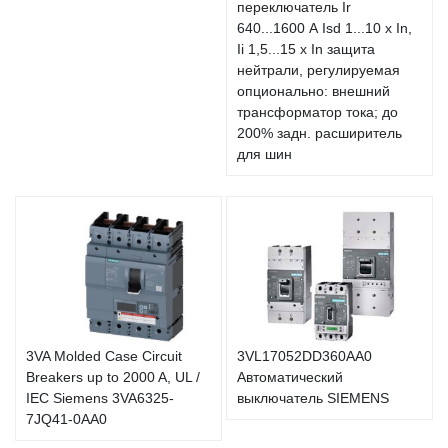
переключатель Ir
640...1600 А Isd 1...10 x In,
Ii 1,5...15 x In защита
нейтрали, регулируемая
опционально: внешний
трансформатор тока; до
200% задн. расширитель
для шин
3VA Molded Case Circuit
3VL17052DD360AA0
Breakers up to 2000 A, UL /
Автоматический
IEC Siemens 3VA6325-
выключатель SIEMENS
7JQ41-0AA0