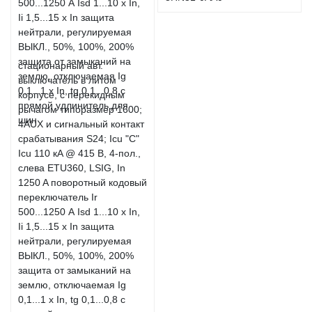
стационарный авт.
выключатель в литом
корпусе, с перекидным
рычагом типоразмер 1600;
4AUX и сигнальный контакт
срабатывания S24; Icu "C"
Icu 110 кA @ 415 В, 4-пол.,
слева ETU360, LSIG, In
1250 A поворотный кодовый
переключатель Ir
500...1250 А Isd 1...10 x In,
Ii 1,5...15 x In защита
нейтрали, регулируемая
ВЫКЛ., 50%, 100%, 200%
защита от замыканий на
землю, отключаемая Ig
0,1...1 x In, tg 0,1...0,8 с