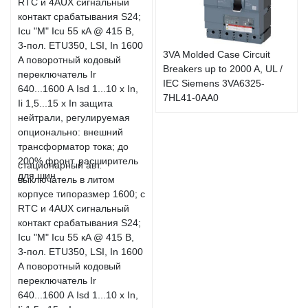
3VA Molded Case Circuit
Breakers up to 2000 A, UL /
IEC Siemens 3VA6325-
7HL41-0AA0
стационарный авт.
выключатель в литом
корпусе типоразмер 1600; с
RTC и 4AUX сигнальный
контакт срабатывания S24;
Icu "M" Icu 55 кA @ 415 В,
3-пол. ETU350, LSI, In 1600
A поворотный кодовый
переключатель Ir
640...1600 А Isd 1...10 x In,