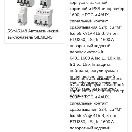
5SY45148 Автоматический
выключатель SIEMENS
выкатной авт. выключатель
в литом корпусе с выкатной
корзиной и PSS типоразмер
1600; с RTC и 4AUX
сигнальный контакт
срабатывания S24; Icu "M"
Icu 55 кA @ 415 В, 3-пол.
ETU350, LSI, In 1600 A
поворотный кодовый