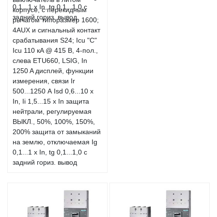
корпусе, с перекидным
рычагом типоразмер 1600;
4AUX и сигнальный контакт
срабатывания S24; Icu "C"
Icu 110 кA @ 415 В, 4-пол.,
слева ETU660, LSIG, In
1250 A дисплей, функции
измерения, связи Ir
500...1250 А Isd 0,6...10 x
In, Ii 1,5...15 x In защита
нейтрали, регулируемая
ВЫКЛ., 50%, 100%, 150%,
200% защита от замыканий
на землю, отключаемая Ig
0,1...1 x In, tg 0,1...1,0 с
задний гориз. вывод