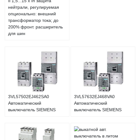
Ii 1,5...15 x In защита
нейтрали, регулируемая
опционально: внешний
трансформатор тока; до
200% фронт. расширитель
для шин
3VL57502EJ462SA0
3VL57632EJ468VA0
Автоматический
Автоматический
выключатель SIEMENS
выключатель SIEMENS