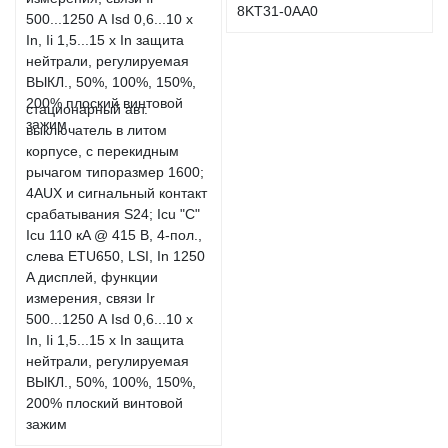
8KT31-0AA0
стационарный авт.
выключатель в литом
корпусе, с перекидным
рычагом типоразмер 1600;
4AUX и сигнальный контакт
срабатывания S24; Icu "C"
Icu 110 кA @ 415 В, 4-пол.,
слева ETU650, LSI, In 1250
A дисплей, функции
измерения, связи Ir
500...1250 А Isd 0,6...10 x
In, Ii 1,5...15 x In защита
нейтрали, регулируемая
ВЫКЛ., 50%, 100%, 150%,
200% плоский винтовой
зажим