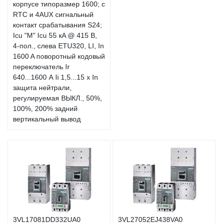
корпусе типоразмер 1600; с
RTC и 4AUX сигнальный
контакт срабатывания S24;
Icu "M" Icu 55 кA @ 415 В,
4-пол., слева ETU320, LI, In
1600 A поворотный кодовый
переключатель Ir
640...1600 А Ii 1,5...15 x In
защита нейтрали,
регулируемая ВЫКЛ., 50%,
100%, 200% задний
вертикальный вывод
3VL17081DD332UA0
3VL27052EJ438VA0