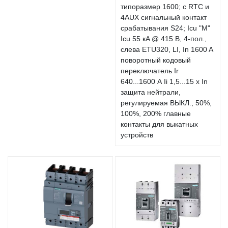
типоразмер 1600; с RTC и
4AUX сигнальный контакт
срабатывания S24; Icu "M"
Icu 55 кA @ 415 В, 4-пол.,
слева ETU320, LI, In 1600 A
поворотный кодовый
переключатель Ir
640...1600 А Ii 1,5...15 x In
защита нейтрали,
регулируемая ВЫКЛ., 50%,
100%, 200% главные
контакты для выкатных
устройств