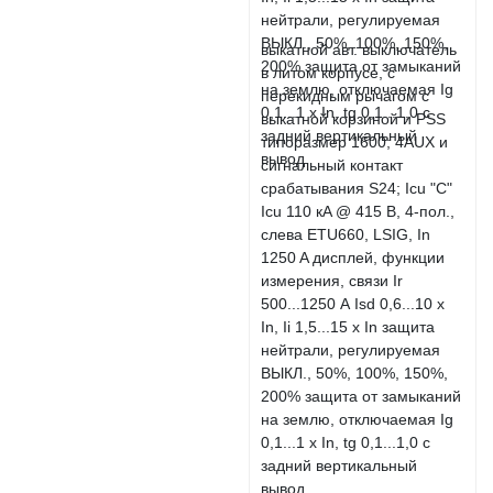
выкатной авт. выключатель
в литом корпусе, с
перекидным рычагом с
выкатной корзиной и PSS
типоразмер 1600; 4AUX и
сигнальный контакт
срабатывания S24; Icu "C"
Icu 110 кA @ 415 В, 4-пол.,
слева ETU660, LSIG, In
1250 A дисплей, функции
измерения, связи Ir
500...1250 А Isd 0,6...10 x
In, Ii 1,5...15 x In защита
нейтрали, регулируемая
ВЫКЛ., 50%, 100%, 150%,
200% защита от замыканий
на землю, отключаемая Ig
0,1...1 x In, tg 0,1...1,0 с
задний вертикальный
вывод