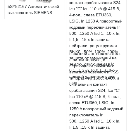
5SY82167 Автоматический
выключатель SIEMENS
выкатной авт. выключатель
в литом корпусе, с
перекидным рычагом с
выкатной корзиной и PSS
типоразмер 1600; 4AUX и
сигнальный контакт
срабатывания S24; Icu "C"
Icu 110 кA @ 415 В, 4-пол.,
слева ETU360, LSIG, In
1250 A поворотный кодовый
переключатель Ir
500...1250 А Isd 1...10 x In,
Ii 1,5...15 x In защита