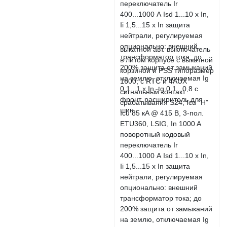
выкатной авт. выключатель
в литом корпусе с выкатной
корзиной и PSS типоразмер
1600; с RTC и 4AUX
сигнальный контакт
срабатывания S24; Icu "H"
Icu 85 кA @ 415 В, 3-пол.
ETU360, LSIG, In 1000 A
поворотный кодовый
переключатель Ir
400...1000 А Isd 1...10 x In,
Ii 1,5...15 x In защита
нейтрали, регулируемая
опционально: внешний
трансформатор тока; до
200% защита от замыканий
на землю, отключаемая Ig