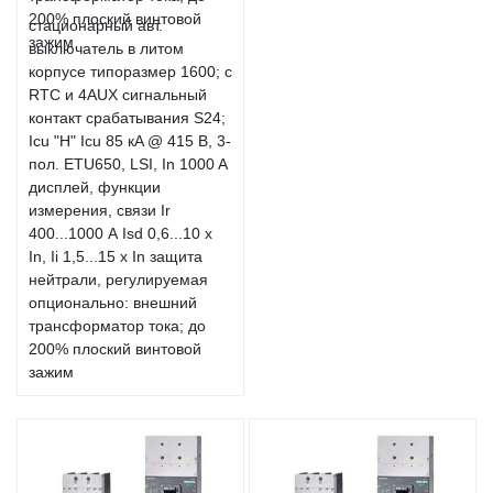
стационарный авт.
выключатель в литом
корпусе типоразмер 1600; с
RTC и 4AUX сигнальный
контакт срабатывания S24;
Icu "H" Icu 85 кA @ 415 В, 3-
пол. ETU650, LSI, In 1000 A
дисплей, функции
измерения, связи Ir
400...1000 А Isd 0,6...10 x
In, Ii 1,5...15 x In защита
нейтрали, регулируемая
опционально: внешний
трансформатор тока; до
200% плоский винтовой
зажим