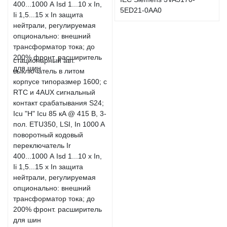
5ED21-0AA0
стационарный авт.
выключатель в литом
корпусе типоразмер 1600; с
RTC и 4AUX сигнальный
контакт срабатывания S24;
Icu "H" Icu 85 кA @ 415 В, 3-
пол. ETU350, LSI, In 1000 A
поворотный кодовый
переключатель Ir
400...1000 А Isd 1...10 x In,
Ii 1,5...15 x In защита
нейтрали, регулируемая
опционально: внешний
трансформатор тока; до
200% фронт. расширитель
для шин