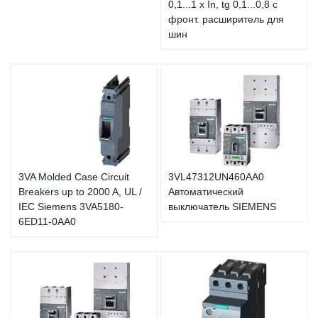
0,1...1 x In, tg 0,1...0,8 с
фронт. расширитель для
шин
3VA Molded Case Circuit
3VL47312UN460AA0
Breakers up to 2000 A, UL /
Автоматический
IEC Siemens 3VA5180-
выключатель SIEMENS
6ED11-0AA0