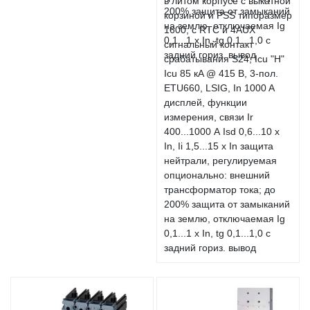
в литом корпусе с выкатной
корзиной и PSS типоразмер
1600; с RTC и 4AUX
сигнальный контакт
срабатывания S24; Icu "H"
Icu 85 кA @ 415 В, 3-пол.
ETU660, LSIG, In 1000 A
дисплей, функции
измерения, связи Ir
400...1000 А Isd 0,6...10 x
In, Ii 1,5...15 x In защита
нейтрали, регулируемая
опционально: внешний
трансформатор тока; до
200% защита от замыканий
на землю, отключаемая Ig
0,1...1 x In, tg 0,1...1,0 с
задний гориз. вывод