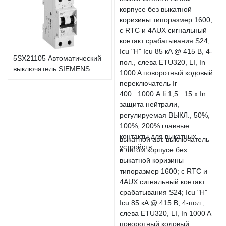
5SX21105 Автоматический
выключатель SIEMENS
выкатной авт. выключатель
в литом корпусе без
выкатной коризины
типоразмер 1600; с RTC и
4AUX сигнальный контакт
срабатывания S24; Icu "H"
Icu 85 кA @ 415 В, 4-пол.,
слева ETU320, LI, In 1000 A
поворотный кодовый