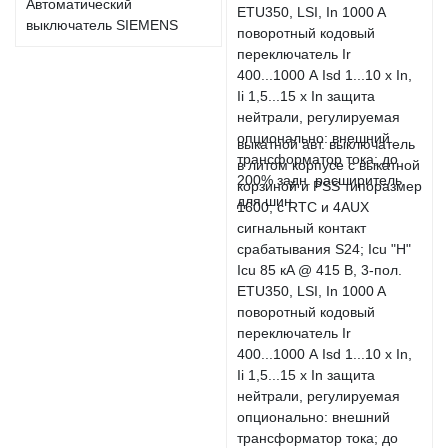
Автоматический
выключатель SIEMENS
выкатной авт. выключатель
в литом корпусе с выкатной
корзиной и PSS типоразмер
1600; с RTC и 4AUX
сигнальный контакт
срабатывания S24; Icu "H"
Icu 85 кA @ 415 В, 3-пол.
ETU350, LSI, In 1000 A
поворотный кодовый
переключатель Ir
400...1000 А Isd 1...10 x In,
Ii 1,5...15 x In защита
нейтрали, регулируемая
опционально: внешний
трансформатор тока; до