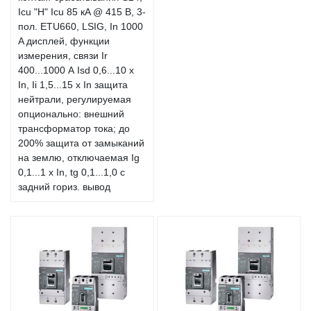
Icu "H" Icu 85 кA @ 415 В, 3-
пол. ETU660, LSIG, In 1000
A дисплей, функции
измерения, связи Ir
400...1000 А Isd 0,6...10 x
In, Ii 1,5...15 x In защита
нейтрали, регулируемая
опционально: внешний
трансформатор тока; до
200% защита от замыканий
на землю, отключаемая Ig
0,1...1 x In, tg 0,1...1,0 с
задний гориз. вывод