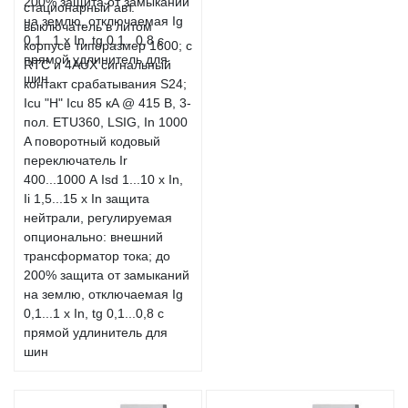
стационарный авт.
выключатель в литом
корпусе типоразмер 1600; с
RTC и 4AUX сигнальный
контакт срабатывания S24;
Icu "H" Icu 85 кA @ 415 В, 3-
пол. ETU360, LSIG, In 1000
A поворотный кодовый
переключатель Ir
400...1000 А Isd 1...10 x In,
Ii 1,5...15 x In защита
нейтрали, регулируемая
опционально: внешний
трансформатор тока; до
200% защита от замыканий
на землю, отключаемая Ig
0,1...1 x In, tg 0,1...0,8 с
прямой удлинитель для
шин