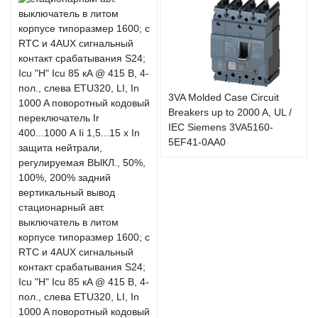
3VA Molded Case Circuit
Breakers up to 2000 A, UL /
IEC Siemens 3VA5160-
5EF41-0AA0
стационарный авт.
выключатель в литом
корпусе типоразмер 1600; с
RTC и 4AUX сигнальный
контакт срабатывания S24;
Icu "H" Icu 85 кA @ 415 В, 4-
пол., слева ETU320, LI, In
1000 A поворотный кодовый