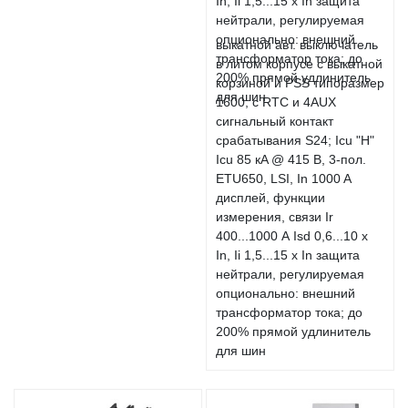
выкатной авт. выключатель
в литом корпусе с выкатной
корзиной и PSS типоразмер
1600; с RTC и 4AUX
сигнальный контакт
срабатывания S24; Icu "H"
Icu 85 кA @ 415 В, 3-пол.
ETU650, LSI, In 1000 A
дисплей, функции
измерения, связи Ir
400...1000 А Isd 0,6...10 x
In, Ii 1,5...15 x In защита
нейтрали, регулируемая
опционально: внешний
трансформатор тока; до
200% прямой удлинитель
для шин